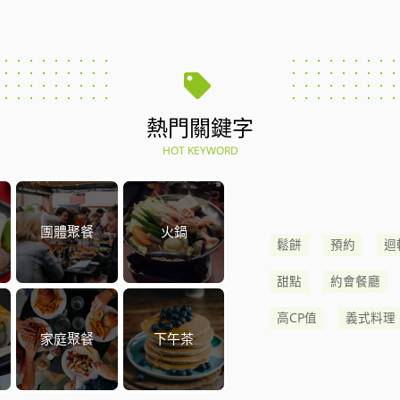
熱門關鍵字
HOT KEYWORD
團體聚餐
火鍋
鬆餅
預約
迴
甜點
約會餐廳
高CP值
義式料理
家庭聚餐
下午茶