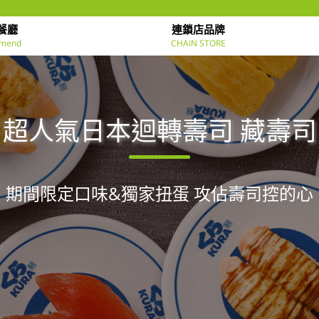
餐廳
連鎖店品牌
mend
CHAIN STORE
超人氣日本迴轉壽司 藏壽司
期間限定口味&獨家扭蛋 攻佔壽司控的心