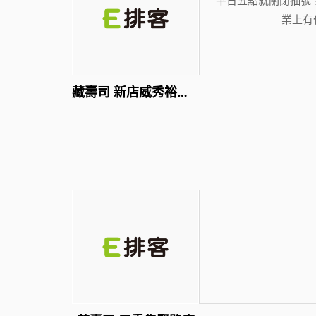
業上有
藏壽司 新店威秀裕隆店