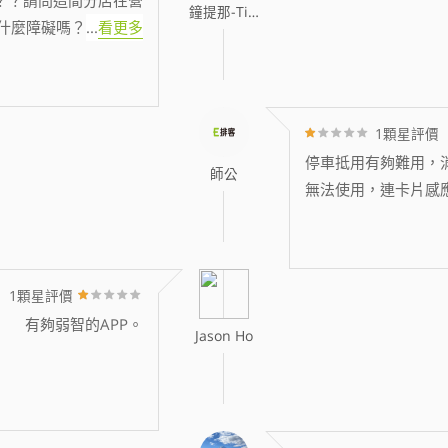
鐘提那-Tina
什麼障礙嗎？
...
看更多
1顆星評價
停車抵用有夠難用，消
師公
無法使用，連卡片感
1顆星評價
有夠弱智的APP。
Jason Ho