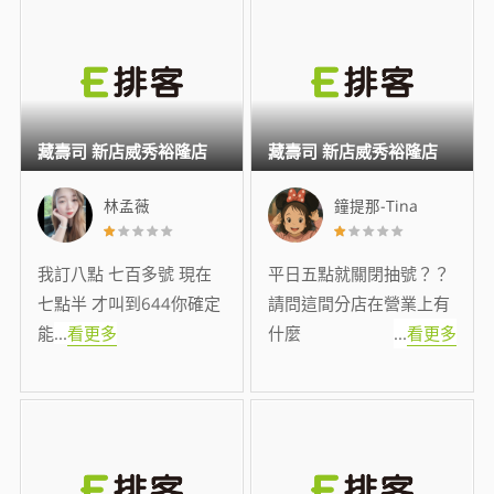
藏壽司 新店威秀裕隆店
藏壽司 新店威秀裕隆店
林孟薇
鐘提那-Tina
我訂八點 七百多號 現在
平日五點就關閉抽號？？
七點半 才叫到644你確定
請問這間分店在營業上有
能
...
看更多
什麼
...
看更多