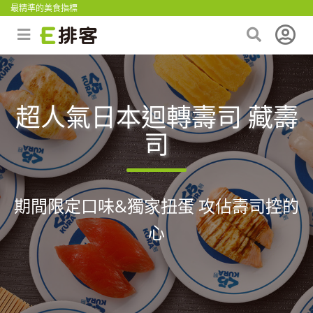
最精準的美食指標
超人氣日本迴轉壽司 藏壽
司
期間限定口味&獨家扭蛋 攻佔壽司控的
心