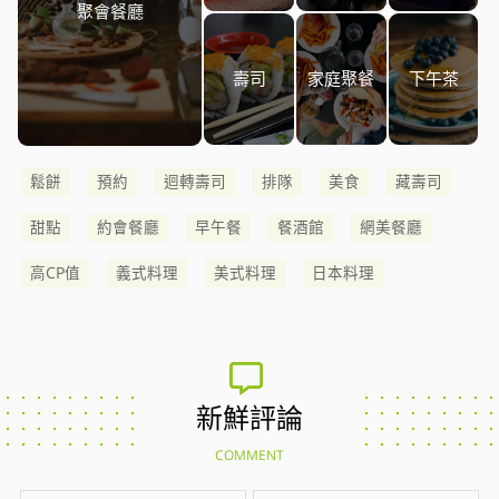
聚會餐廳
壽司
家庭聚餐
下午茶
鬆餅
預約
迴轉壽司
排隊
美食
藏壽司
甜點
約會餐廳
早午餐
餐酒館
網美餐廳
高CP值
義式料理
美式料理
日本料理
新鮮評論
COMMENT