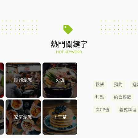
熱門關鍵字
HOT KEYWORD
團體聚餐
火鍋
鬆餅
預約
迴
甜點
約會餐廳
高CP值
義式料理
家庭聚餐
下午茶