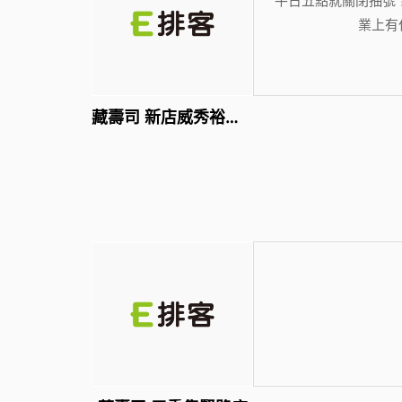
業上有
藏壽司 新店威秀裕隆店