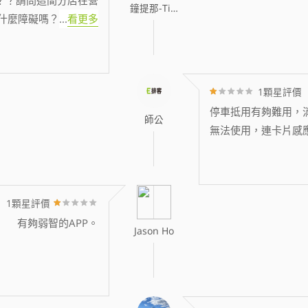
鐘提那-Tina
什麼障礙嗎？
...
看更多
1顆星評價
停車抵用有夠難用，消
師公
無法使用，連卡片感
1顆星評價
有夠弱智的APP。
Jason Ho