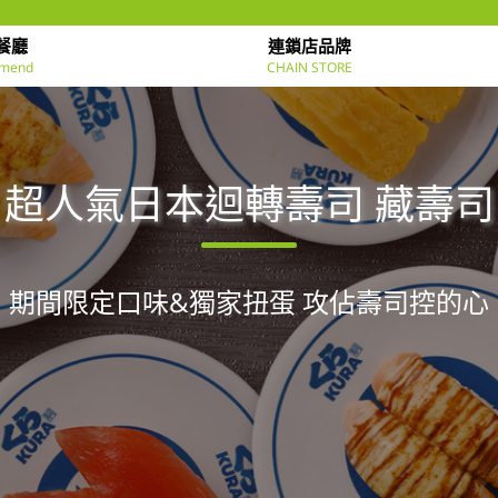
餐廳
連鎖店品牌
mend
CHAIN STORE
超人氣日本迴轉壽司 藏壽司
期間限定口味&獨家扭蛋 攻佔壽司控的心