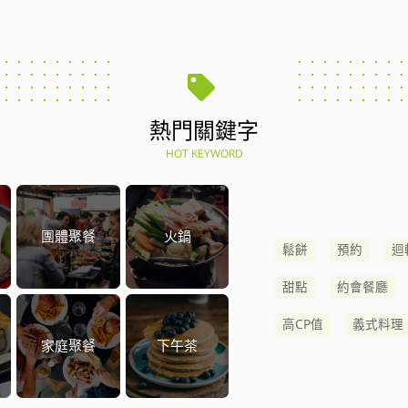
熱門關鍵字
HOT KEYWORD
團體聚餐
火鍋
鬆餅
預約
迴
甜點
約會餐廳
高CP值
義式料理
家庭聚餐
下午茶