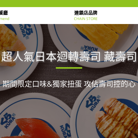
餐廳
連鎖店品牌
mend
CHAIN STORE
超人氣日本迴轉壽司 藏壽司
期間限定口味&獨家扭蛋 攻佔壽司控的心