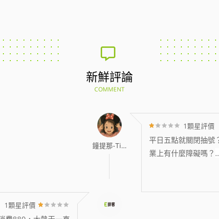
新鮮評論
COMMENT
1顆星評價
平日五點就關閉抽號
鐘提那-Tina
業上有什麼障礙嗎？
..
1顆星評價
消費880，大熱天一直