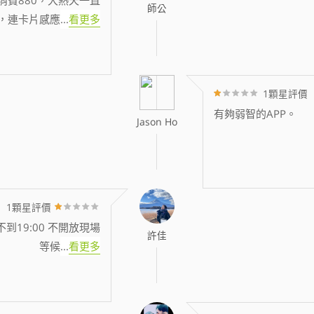
師公
，連卡片感應
...
看更多
1顆星評價
有夠弱智的APP。
Jason Ho
1顆星評價
到19:00 不開放現場
許佳
等候
...
看更多