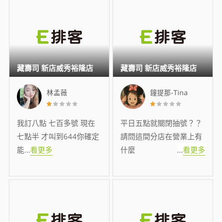
藏壽司 新店威秀裕隆店
藏壽司 新店威秀裕隆店
林孟薇
鐘提那-Tina
我訂八點 七百多號 現在
平日五點就關閉抽號？？
七點半 才叫到644你確定
請問這間分店在營業上有
能
...
看更多
什麼
...
看更多