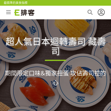
最精準的美食指標
超人氣日本迴轉壽司 藏壽
司
期間限定口味&獨家扭蛋 攻佔壽司控的
心