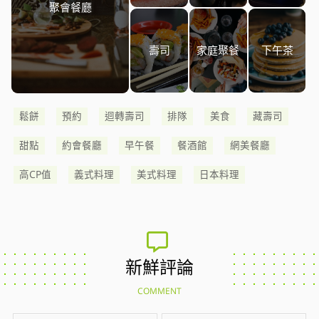
聚會餐廳
壽司
家庭聚餐
下午茶
鬆餅
預約
迴轉壽司
排隊
美食
藏壽司
甜點
約會餐廳
早午餐
餐酒館
網美餐廳
高CP值
義式料理
美式料理
日本料理
新鮮評論
COMMENT