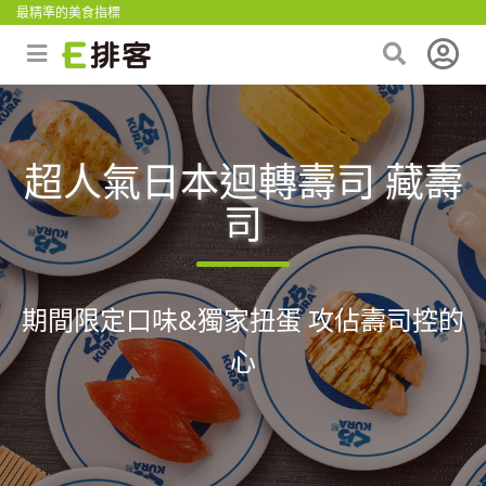
最精準的美食指標
超人氣日本迴轉壽司 藏壽
司
期間限定口味&獨家扭蛋 攻佔壽司控的
心