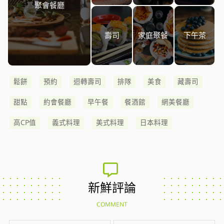
聚會餐廳
壽司
家庭聚餐
下午茶
鬆餅
預約
迴轉壽司
排隊
美食
藏壽司
甜點
約會餐廳
早午餐
餐酒館
網美餐廳
高CP值
義式料理
美式料理
日本料理
新鮮評論
COMMENT