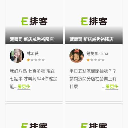
藏壽司 新店威秀裕隆店
藏壽司 新店威秀裕隆店
林孟薇
鐘提那-Tina
我訂八點 七百多號 現在
平日五點就關閉抽號？？
七點半 才叫到644你確定
請問這間分店在營業上有
能
...
看更多
什麼
...
看更多