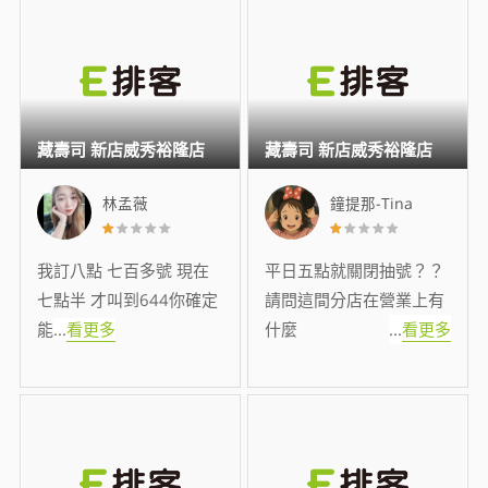
藏壽司 新店威秀裕隆店
藏壽司 新店威秀裕隆店
林孟薇
鐘提那-Tina
我訂八點 七百多號 現在
平日五點就關閉抽號？？
七點半 才叫到644你確定
請問這間分店在營業上有
能
...
看更多
什麼
...
看更多