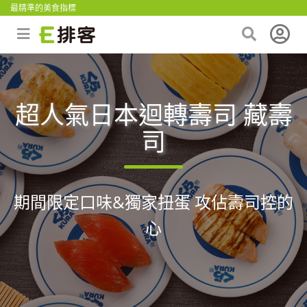
最精準的美食指標
超人氣日本迴轉壽司 藏壽
司
期間限定口味&獨家扭蛋 攻佔壽司控的
心