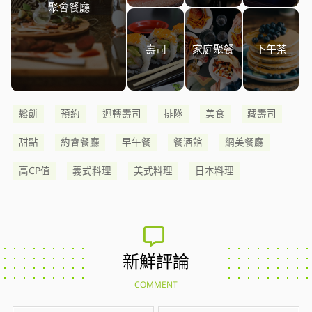
聚會餐廳
壽司
家庭聚餐
下午茶
鬆餅
預約
迴轉壽司
排隊
美食
藏壽司
甜點
約會餐廳
早午餐
餐酒館
網美餐廳
高CP值
義式料理
美式料理
日本料理
新鮮評論
COMMENT