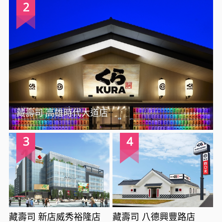
2
藏壽司 高雄時代大道店
3
4
藏壽司 新店威秀裕隆店
藏壽司 八德興豐路店