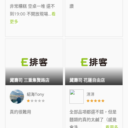
非常糟糕 空桌一堆 還不
讚
到19:00 不開放現場
...
看
更多
藏壽司 三重集賢路店
藏壽司 花蓮自由店
紹海Tony
洋洋
真的很難用
全部品項都還不錯，但是
麵類的真的太鹹了（感覺
會洗
...
看更多