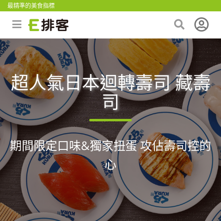
最精準的美食指標
超人氣日本迴轉壽司 藏壽
司
期間限定口味&獨家扭蛋 攻佔壽司控的
心