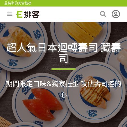
最精準的美食指標
超人氣日本迴轉壽司 藏壽
司
期間限定口味&獨家扭蛋 攻佔壽司控的
心