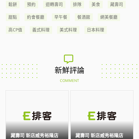
鬆餅
預約
迴轉壽司
排隊
美食
藏壽司
甜點
約會餐廳
早午餐
餐酒館
網美餐廳
高CP值
義式料理
美式料理
日本料理
新鮮評論
COMMENT
藏壽司 新店威秀裕隆店
藏壽司 新店威秀裕隆店