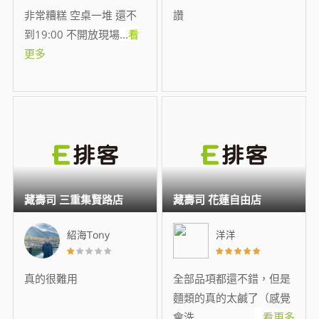
非常糟糕 空桌一堆 還不
讚
到19:00 不開放現場
...
看
更多
藏壽司 三重集賢路店
藏壽司 花蓮自由店
紹海Tony
洋洋
真的很難用
全部品項都還不錯，但是
麵類的真的太鹹了（感覺
會洗
...
看更多