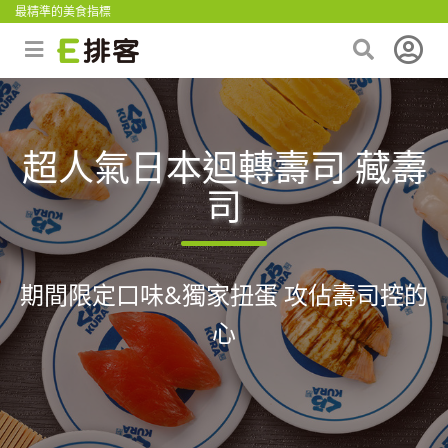
最精準的美食指標
超人氣日本迴轉壽司 藏壽
司
期間限定口味&獨家扭蛋 攻佔壽司控的
心