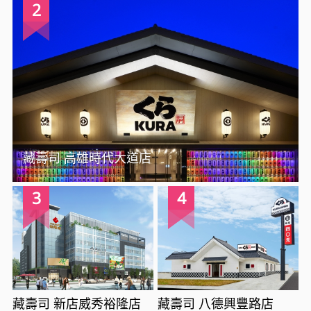
2
藏壽司 高雄時代大道店
3
4
藏壽司 新店威秀裕隆店
藏壽司 八德興豐路店