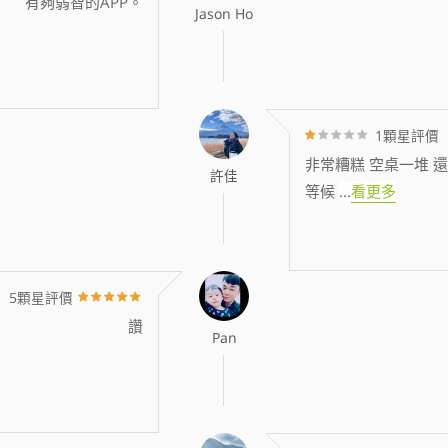
有夠弱智的APP。
Jason Ho
1顆星評價
非常糟糕 空桌一堆 還
許佳
等候
...
看更多
5顆星評價
讚
Pan