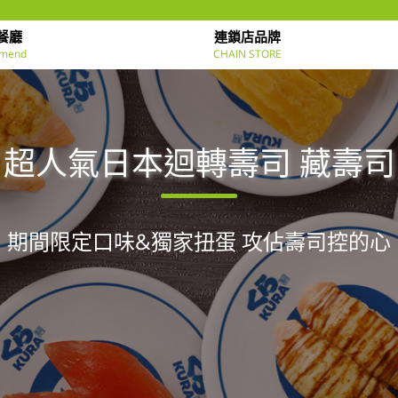
餐廳
連鎖店品牌
mend
CHAIN STORE
超人氣日本迴轉壽司 藏壽司
期間限定口味&獨家扭蛋 攻佔壽司控的心