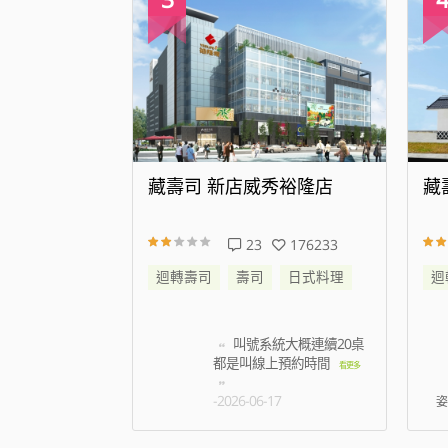
代大道店
藏壽司 新店威秀裕隆店
藏
343873
23
176233
日式料理
迴轉壽司
壽司
日式料理
迴
帳時候蟑螂跑到
叫號系統大概連續20桌
名店員只是默
都是叫線上預約時間
看更
看更多
5
-2026-06-17
姿