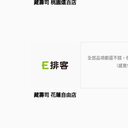
藏壽司 桃園遠百店
全部品項都還不錯，
（感覺
藏壽司 花蓮自由店