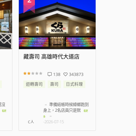
藏壽司 高雄時代大道店
藏壽司 新
138
343873
迴轉壽司
壽司
日式料理
迴轉壽司
還沒
準備結帳時候蟑螂跑到
叫
身上，2名店員只是默
都是
看更
看更
多
-2026-07-15
-2026
C人