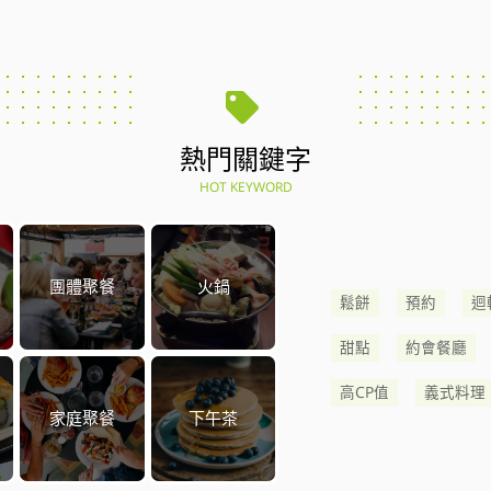
熱門關鍵字
HOT KEYWORD
團體聚餐
火鍋
鬆餅
預約
迴
甜點
約會餐廳
高CP值
義式料理
家庭聚餐
下午茶