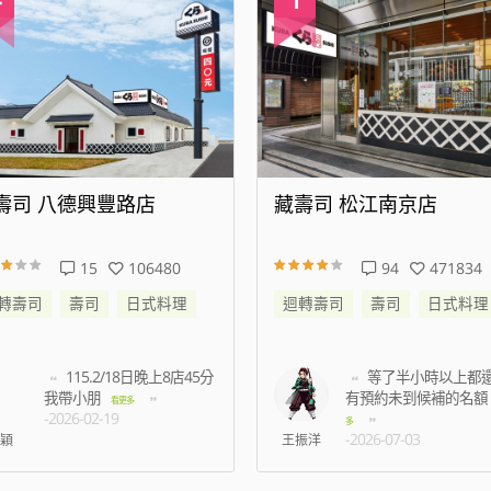
壽司 八德興豐路店
藏壽司 松江南京店
15
106480
94
471834
轉壽司
壽司
日式料理
迴轉壽司
壽司
日式料理
115.2/18日晚上8店45分
等了半小時以上都
我帶小朋
有預約未到候補的名額
看更多
-2026-02-19
多
-2026-07-03
穎
王振洋