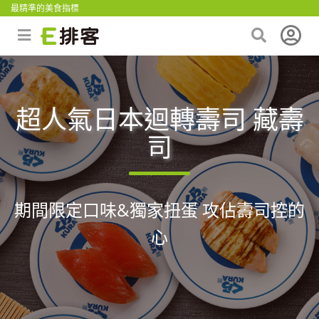
最精準的美食指標
超人氣日本迴轉壽司 藏壽
司
期間限定口味&獨家扭蛋 攻佔壽司控的
心