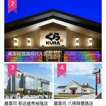
2
藏壽司 高雄時代大道店
3
4
藏壽司 新店威秀裕隆店
藏壽司 八德興豐路店