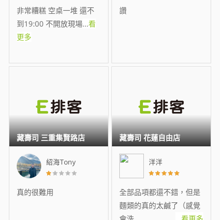
非常糟糕 空桌一堆 還不
讚
到19:00 不開放現場
...
看
更多
藏壽司 三重集賢路店
藏壽司 花蓮自由店
紹海Tony
洋洋
真的很難用
全部品項都還不錯，但是
麵類的真的太鹹了（感覺
會洗
...
看更多