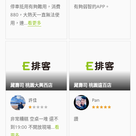
停車抵用有夠難用，消費
有夠弱智的APP。
880，大熱天一直無法使
用，連
...
看更多
藏壽司 桃園大興西店
藏壽司 桃園遠百店
許佳
Pan
非常糟糕 空桌一堆 還不
讚
到19:00 不開放現場
...
看
更多