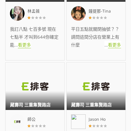
林孟薇
鐘提那-Tina
我訂八點 七百多號 現在
平日五點就關閉抽號？？
七點半 才叫到644你確定
請問這間分店在營業上有
能
...
看更多
什麼
...
看更多
藏壽司 三重集賢路店
藏壽司 三重集賢路店
師公
Jason Ho