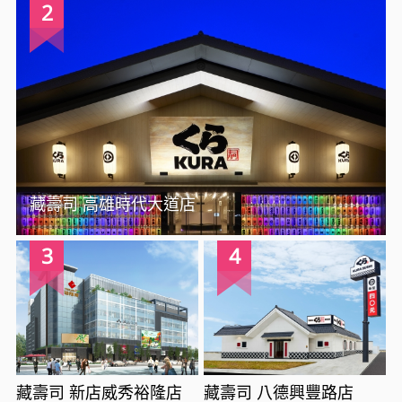
2
藏壽司 高雄時代大道店
3
4
藏壽司 新店威秀裕隆店
藏壽司 八德興豐路店