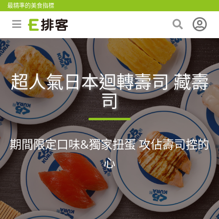
最精準的美食指標
超人氣日本迴轉壽司 藏壽
司
期間限定口味&獨家扭蛋 攻佔壽司控的
心