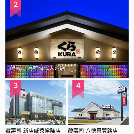
2
藏壽司 高雄時代大道店
3
4
藏壽司 新店威秀裕隆店
藏壽司 八德興豐路店