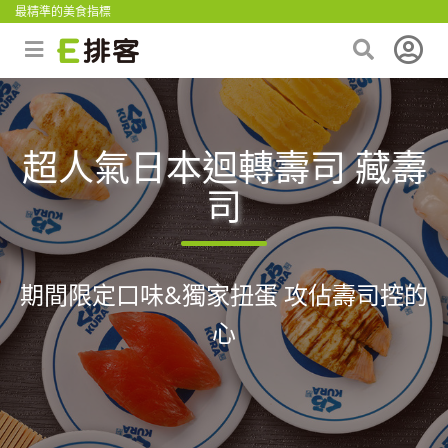
最精準的美食指標
超人氣日本迴轉壽司 藏壽
司
期間限定口味&獨家扭蛋 攻佔壽司控的
心