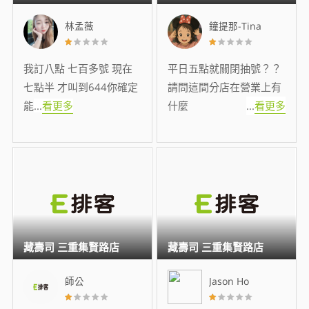
林孟薇
鐘提那-Tina
我訂八點 七百多號 現在
平日五點就關閉抽號？？
七點半 才叫到644你確定
請問這間分店在營業上有
能
...
看更多
什麼
...
看更多
藏壽司 三重集賢路店
藏壽司 三重集賢路店
師公
Jason Ho