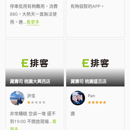
停車抵用有夠難用，消費
有夠弱智的APP。
880，大熱天一直無法使
用，連
...
看更多
藏壽司 桃園大興西店
藏壽司 桃園遠百店
許佳
Pan
非常糟糕 空桌一堆 還不
讚
到19:00 不開放現場
...
看
更多