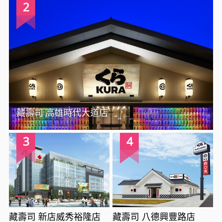
2
藏壽司 高雄時代大道店
3
4
藏壽司 新店威秀裕隆店
藏壽司 八德興豐路店