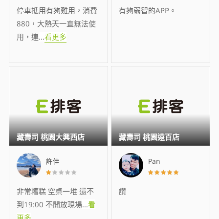
停車抵用有夠難用，消費
有夠弱智的APP。
880，大熱天一直無法使
用，連
...
看更多
藏壽司 桃園大興西店
藏壽司 桃園遠百店
許佳
Pan
非常糟糕 空桌一堆 還不
讚
到19:00 不開放現場
...
看
更多