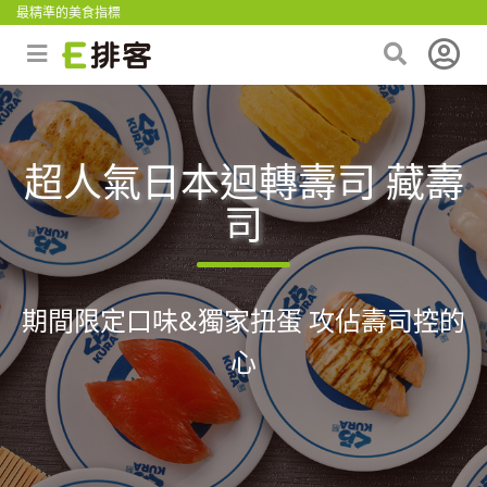
最精準的美食指標
超人氣日本迴轉壽司 藏壽
司
期間限定口味&獨家扭蛋 攻佔壽司控的
心