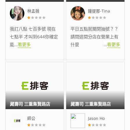
林孟薇
鐘提那-Tina
我訂八點 七百多號 現在
平日五點就關閉抽號？？
七點半 才叫到644你確定
請問這間分店在營業上有
能
...
看更多
什麼
...
看更多
藏壽司 三重集賢路店
藏壽司 三重集賢路店
師公
Jason Ho