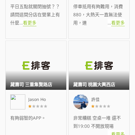
平日五點就關閉抽號？？
停車抵用有夠難用，消費
請問這間分店在營業上有
880，大熱天一直無法使
什麼
...
看更多
用，連
...
看更多
藏壽司 三重集賢路店
藏壽司 桃園大興西店
Jason Ho
許佳
有夠弱智的APP。
非常糟糕 空桌一堆 還不
到19:00 不開放現場
...
看更多