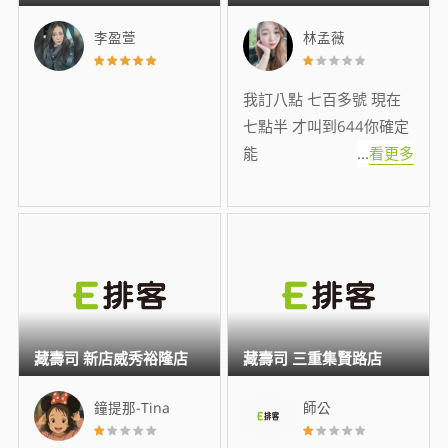
李盈萱
林孟薇
我訂八點 七百多號 現在
七點半 才叫到644你確定
能
...
看更多
藏壽司 新店威秀裕隆店
藏壽司 三重集賢路店
鐘提那-Tina
師公