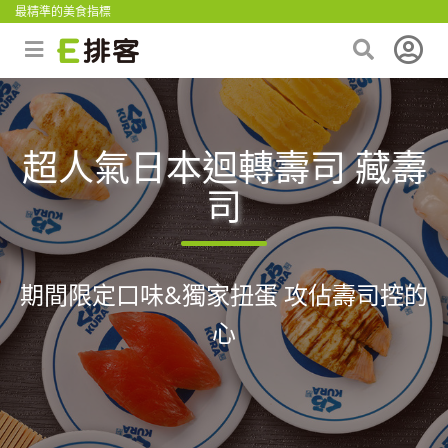
最精準的美食指標
超人氣日本迴轉壽司 藏壽
司
期間限定口味&獨家扭蛋 攻佔壽司控的
心