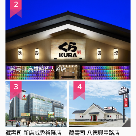
2
藏壽司 高雄時代大道店
3
4
藏壽司 新店威秀裕隆店
藏壽司 八德興豐路店