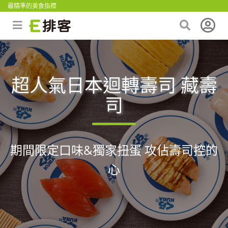
最精準的美食指標
超人氣日本迴轉壽司 藏壽
司
期間限定口味&獨家扭蛋 攻佔壽司控的
心