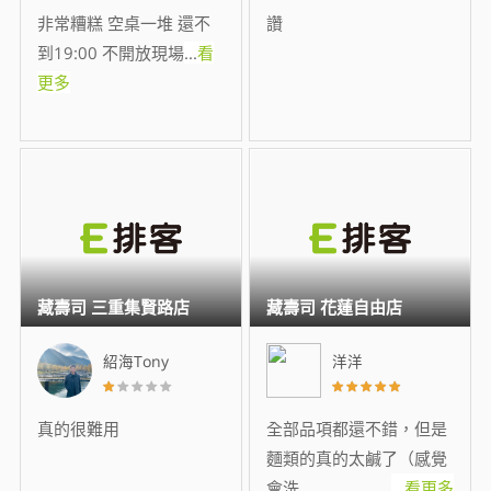
非常糟糕 空桌一堆 還不
讚
到19:00 不開放現場
...
看
更多
藏壽司 三重集賢路店
藏壽司 花蓮自由店
紹海Tony
洋洋
真的很難用
全部品項都還不錯，但是
麵類的真的太鹹了（感覺
會洗
...
看更多