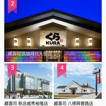
2
藏壽司 高雄時代大道店
3
4
藏壽司 新店威秀裕隆店
藏壽司 八德興豐路店