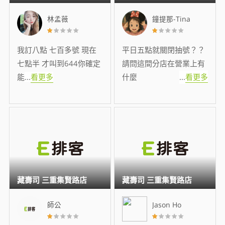
林孟薇
鐘提那-Tina
我訂八點 七百多號 現在
平日五點就關閉抽號？？
七點半 才叫到644你確定
請問這間分店在營業上有
能
...
看更多
什麼
...
看更多
藏壽司 三重集賢路店
藏壽司 三重集賢路店
師公
Jason Ho