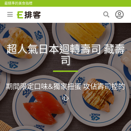
最精準的美食指標
超人氣日本迴轉壽司 藏壽
司
期間限定口味&獨家扭蛋 攻佔壽司控的
心