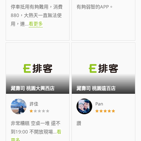
停車抵用有夠難用，消費
有夠弱智的APP。
880，大熱天一直無法使
用，連
...
看更多
藏壽司 桃園大興西店
藏壽司 桃園遠百店
許佳
Pan
非常糟糕 空桌一堆 還不
讚
到19:00 不開放現場
...
看
更多