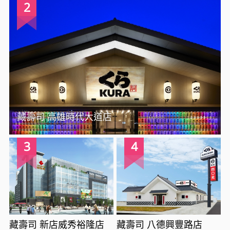
2
藏壽司 高雄時代大道店
3
4
藏壽司 新店威秀裕隆店
藏壽司 八德興豐路店