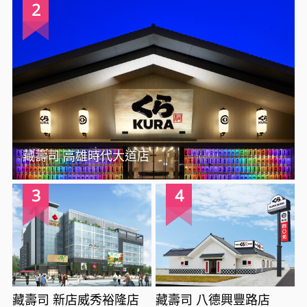
2
藏壽司 高雄時代大道店
3
4
藏壽司 新店威秀裕隆店
藏壽司 八德興豐路店