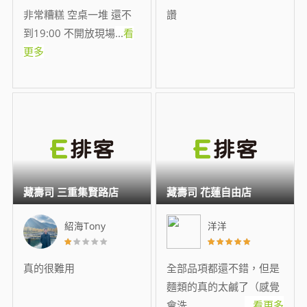
非常糟糕 空桌一堆 還不
讚
到19:00 不開放現場
...
看
更多
藏壽司 三重集賢路店
藏壽司 花蓮自由店
紹海Tony
洋洋
真的很難用
全部品項都還不錯，但是
麵類的真的太鹹了（感覺
會洗
...
看更多