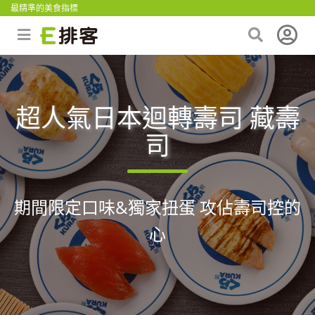
最精準的美食指標
超人氣日本迴轉壽司 藏壽
司
期間限定口味&獨家扭蛋 攻佔壽司控的
心