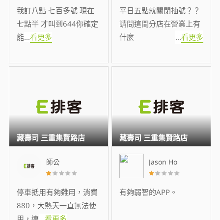
我訂八點 七百多號 現在
平日五點就關閉抽號？？
七點半 才叫到644你確定
請問這間分店在營業上有
能
...
看更多
什麼
...
看更多
藏壽司 三重集賢路店
藏壽司 三重集賢路店
師公
Jason Ho
停車抵用有夠難用，消費
有夠弱智的APP。
880，大熱天一直無法使
用，連
...
看更多