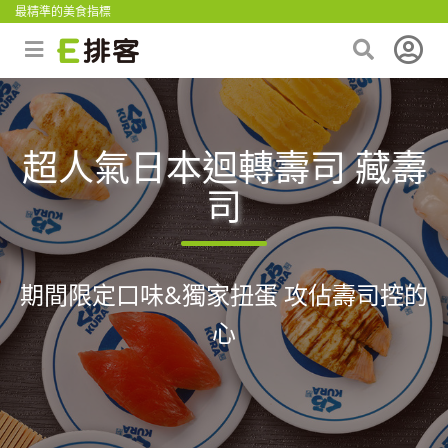
最精準的美食指標
超人氣日本迴轉壽司 藏壽
司
期間限定口味&獨家扭蛋 攻佔壽司控的
心