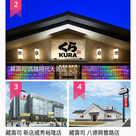
2
藏壽司 高雄時代大道店
3
4
藏壽司 新店威秀裕隆店
藏壽司 八德興豐路店