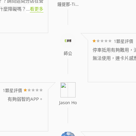
？？請問這間分店在營
鐘提那-Tina
什麼障礙嗎？
...
看更多
1顆星評價
停車抵用有夠難用，消
師公
無法使用，連卡片感
1顆星評價
有夠弱智的APP。
Jason Ho