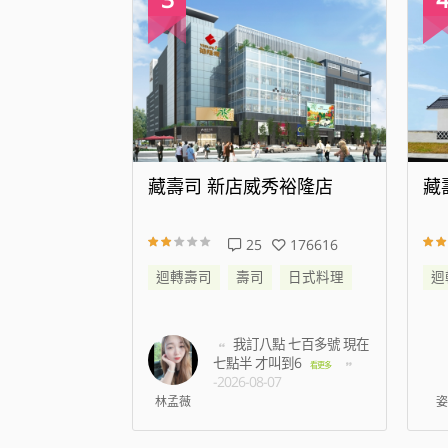
代大道店
藏壽司 新店威秀裕隆店
藏
344308
25
176616
日式料理
迴轉壽司
壽司
日式料理
迴
帳時候蟑螂跑到
我訂八點 七百多號 現在
名店員只是默
七點半 才叫到6
看更
看更多
-2026-08-07
5
林孟薇
姿