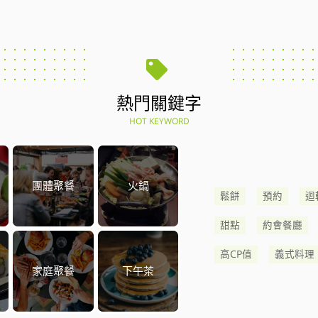
熱門關鍵字
HOT KEYWORD
團體聚餐
火鍋
鬆餅
預約
迴
甜點
約會餐廳
高CP值
義式料理
家庭聚餐
下午茶