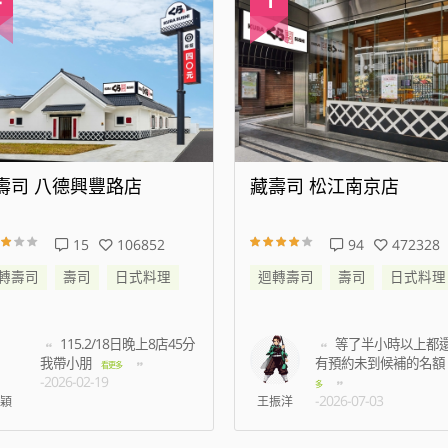
壽司 八德興豐路店
藏壽司 松江南京店
15
106852
94
472328
轉壽司
壽司
日式料理
迴轉壽司
壽司
日式料理
115.2/18日晚上8店45分
等了半小時以上都
我帶小朋
有預約未到候補的名額
看更多
-2026-02-19
多
-2026-07-03
穎
王振洋