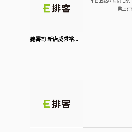
平日五點就關閉抽號
業上有
藏壽司 新店威秀裕隆店