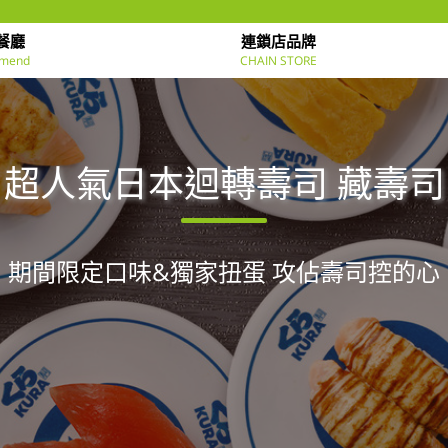
餐廳
連鎖店品牌
mend
CHAIN STORE
超人氣日本迴轉壽司 藏壽司
期間限定口味&獨家扭蛋 攻佔壽司控的心