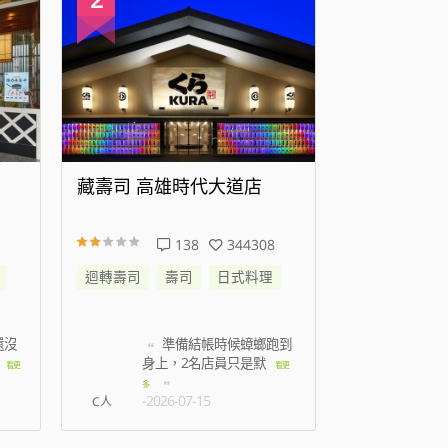
藏壽司 高雄時代大道店
藏壽司 新
138
344308
迴轉壽司
壽司
日式料理
迴轉壽司
還沒
準備結帳時候蟑螂跑到
我
身上，2名店員只是默
七點
看更
看更
-2026
多
-2026-07-15
C人
林孟薇