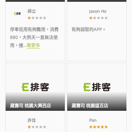
師公
Jason Ho
停車抵用有夠難用，消費
有夠弱智的APP。
880，大熱天一直無法使
用，連
...
看更多
藏壽司 桃園大興西店
藏壽司 桃園遠百店
許佳
Pan