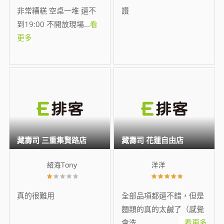
非常糟糕 空桌一堆 還不
讚
到19:00 不開放現場
...
看
更多
藏壽司 三重集賢路店
藏壽司 花蓮自由店
紹海Tony
洋洋
真的很難用
全部品項都還不錯，但是
麵類的真的太鹹了（感覺
會洗
...
看更多