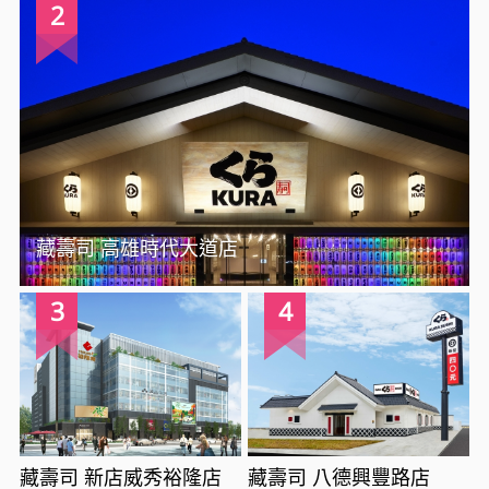
2
藏壽司 高雄時代大道店
3
4
藏壽司 新店威秀裕隆店
藏壽司 八德興豐路店