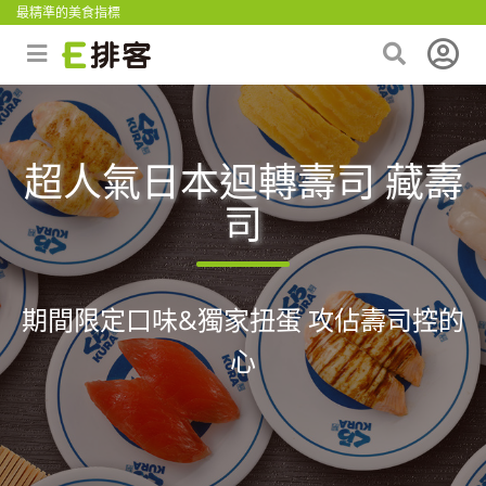
最精準的美食指標
超人氣日本迴轉壽司 藏壽
司
期間限定口味&獨家扭蛋 攻佔壽司控的
心