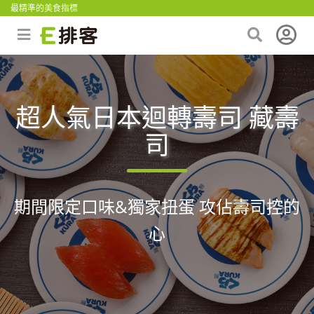
最精準的美食指標
超人氣日本迴轉壽司 藏壽
司
期間限定口味&獨家扭蛋 攻佔壽司控的
心