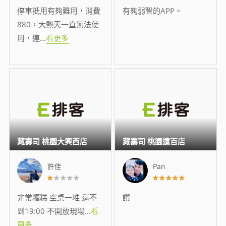
停車抵用有夠難用，消費
有夠弱智的APP。
880，大熱天一直無法使
用，連
...
看更多
藏壽司 桃園大興西店
藏壽司 桃園遠百店
許佳
Pan
非常糟糕 空桌一堆 還不
讚
到19:00 不開放現場
...
看
更多