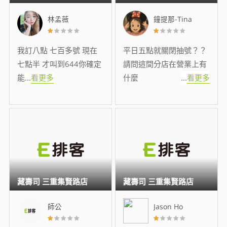
林孟薇
鐘提那-Tina
我訂八點 七百多號 現在
平日五點就關閉抽號？？
七點半 才叫到644你確定
請問這間分店在營業上有
能
...
看更多
什麼
...
看更多
藏壽司 三重集賢路店
藏壽司 三重集賢路店
師公
Jason Ho