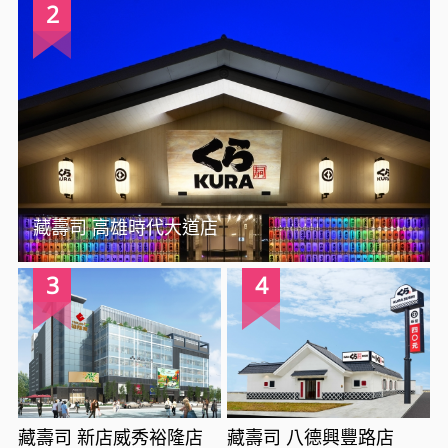
2
藏壽司 高雄時代大道店
3
4
藏壽司 新店威秀裕隆店
藏壽司 八德興豐路店