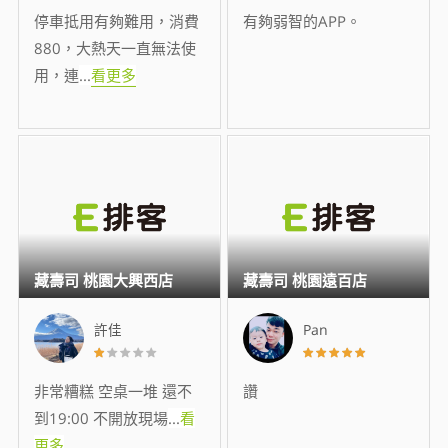
停車抵用有夠難用，消費
有夠弱智的APP。
880，大熱天一直無法使
用，連
...
看更多
藏壽司 桃園大興西店
藏壽司 桃園遠百店
許佳
Pan
非常糟糕 空桌一堆 還不
讚
到19:00 不開放現場
...
看
更多