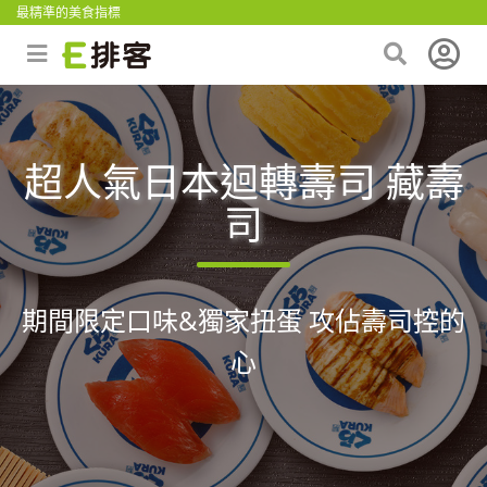
最精準的美食指標
超人氣日本迴轉壽司 藏壽
司
期間限定口味&獨家扭蛋 攻佔壽司控的
心