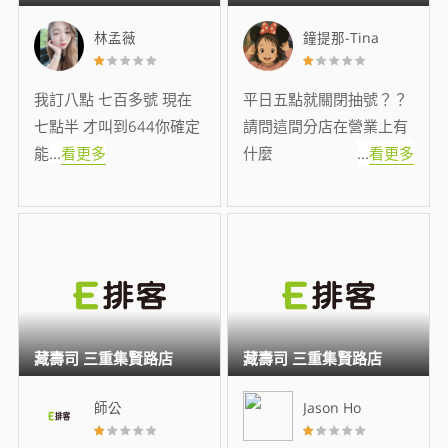
林孟薇
鐘提那-Tina
我訂八點 七百多號 現在
平日五點就關閉抽號？？
七點半 才叫到644你確定
請問這間分店在營業上有
能
...
看更多
什麼
...
看更多
藏壽司 三重集賢路店
藏壽司 三重集賢路店
師公
Jason Ho