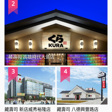
2
藏壽司 高雄時代大道店
3
4
藏壽司 新店威秀裕隆店
藏壽司 八德興豐路店