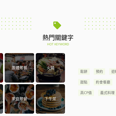
熱門關鍵字
HOT KEYWORD
團體聚餐
火鍋
鬆餅
預約
迴
甜點
約會餐廳
高CP值
義式料理
家庭聚餐
下午茶