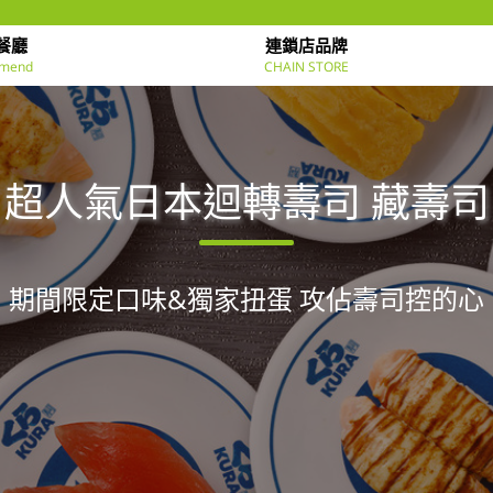
餐廳
連鎖店品牌
mend
CHAIN STORE
超人氣日本迴轉壽司 藏壽司
期間限定口味&獨家扭蛋 攻佔壽司控的心