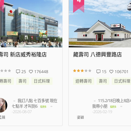
藏壽司 八德興豐路店
藏壽司 松江南京
15
106701
94
迴轉壽司
壽司
日式料理
迴轉壽司
壽司
115.2/18日晚上8店45分
等了半
我帶小朋
有預約未到
看更多
-2026-02-19
多
-2026-07-03
姿穎
王振洋