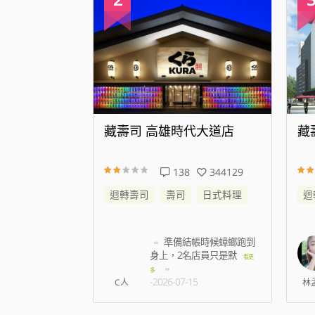
 高雄時代大道店
藏壽司 新店威秀裕隆店
138
344129
25
176448
司
壽司
日式料理
迴轉壽司
壽司
日式料理
準備結帳時候蟑螂跑到
我訂八點 七百多號 現在
身上，2名店員只是默
七點半 才叫到6
看更
看更多
-2026-08-07
多
-2026-07-15
林孟薇