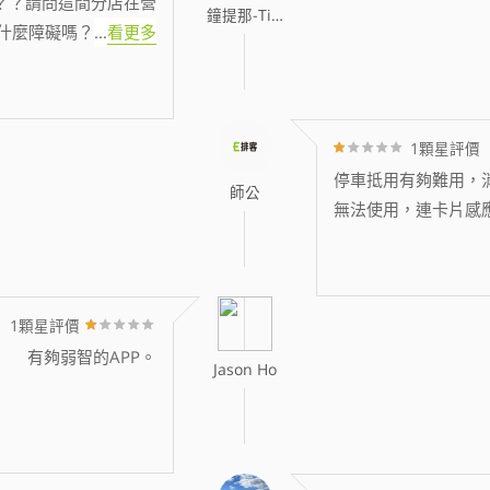
？？請問這間分店在營
鐘提那-Tina
什麼障礙嗎？
...
看更多
1顆星評價
停車抵用有夠難用，消
師公
無法使用，連卡片感
1顆星評價
有夠弱智的APP。
Jason Ho