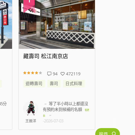
店
藏壽司 高雄時代大道店
藏
472119
138
344129
日式料理
迴轉壽司
壽司
日式料理
迴
小時以上都還沒
準備結帳時候蟑螂跑到
候補的名額
身上，2名店員只是默
看更
看更
多
-2026-07-15
C人
林孟
搜尋