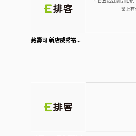
平日五點就關閉抽號
業上有
藏壽司 新店威秀裕隆店