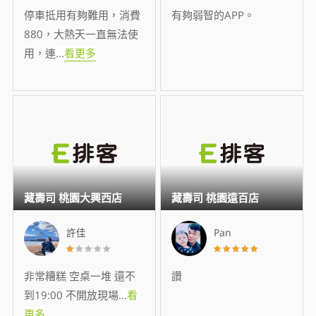
停車抵用有夠難用，消費
有夠弱智的APP。
880，大熱天一直無法使
用，連
...
看更多
藏壽司 桃園大興西店
藏壽司 桃園遠百店
許佳
Pan
非常糟糕 空桌一堆 還不
讚
到19:00 不開放現場
...
看
更多