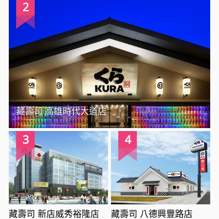
2
藏壽司 高雄時代大道店
3
4
藏壽司 新店威秀裕隆店
藏壽司 八德興豐路店