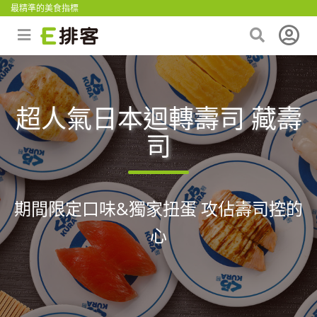
最精準的美食指標
超人氣日本迴轉壽司 藏壽
司
期間限定口味&獨家扭蛋 攻佔壽司控的
心