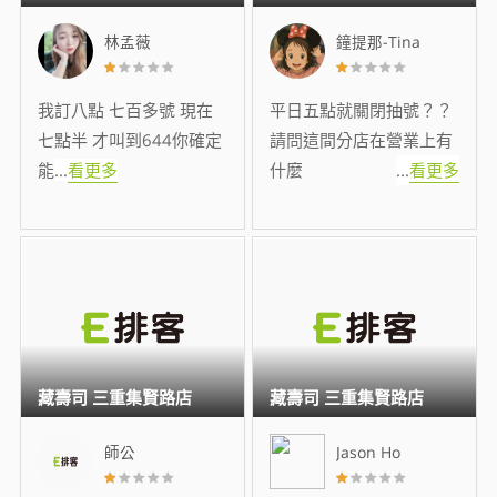
林孟薇
鐘提那-Tina
我訂八點 七百多號 現在
平日五點就關閉抽號？？
七點半 才叫到644你確定
請問這間分店在營業上有
能
...
看更多
什麼
...
看更多
藏壽司 三重集賢路店
藏壽司 三重集賢路店
師公
Jason Ho