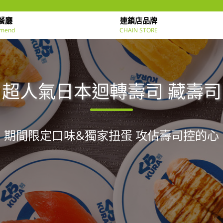
餐廳
連鎖店品牌
mend
CHAIN STORE
超人氣日本迴轉壽司 藏壽司
期間限定口味&獨家扭蛋 攻佔壽司控的心