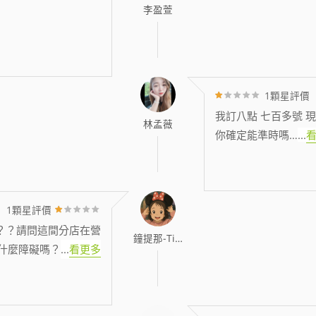
李盈萱
1顆星評價
我訂八點 七百多號 現
林孟薇
你確定能準時嗎…
...
1顆星評價
？？請問這間分店在營
鐘提那-Tina
什麼障礙嗎？
...
看更多