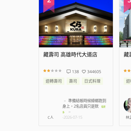
 高雄時代大道店
藏壽司 新店威秀裕隆店
138
344605
25
176813
司
壽司
日式料理
迴轉壽司
壽司
日式料理
準備結帳時候蟑螂跑到
我訂八點 七百多號 現在
身上，2名店員只是默
七點半 才叫到6
看更
看更多
-2026-08-07
多
-2026-07-15
林孟薇