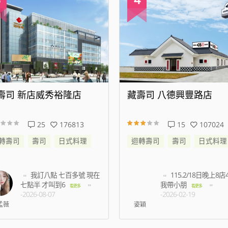
藏壽司 八德興豐路店
藏壽司 松江南京
15
107024
94
迴轉壽司
壽司
日式料理
迴轉壽司
壽司
115.2/18日晚上8店45分
等了半
我帶小朋
有預約未到
看更多
-2026-02-19
多
-2026-07-03
姿穎
王振洋