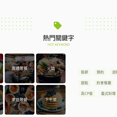
熱門關鍵字
HOT KEYWORD
團體聚餐
火鍋
鬆餅
預約
迴
甜點
約會餐廳
高CP值
義式料理
家庭聚餐
下午茶