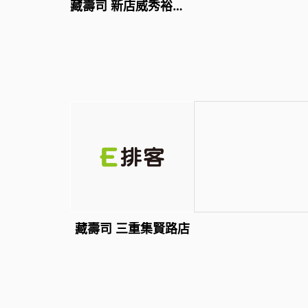
藏壽司 新店威秀裕隆店
藏壽司 三重集賢路店