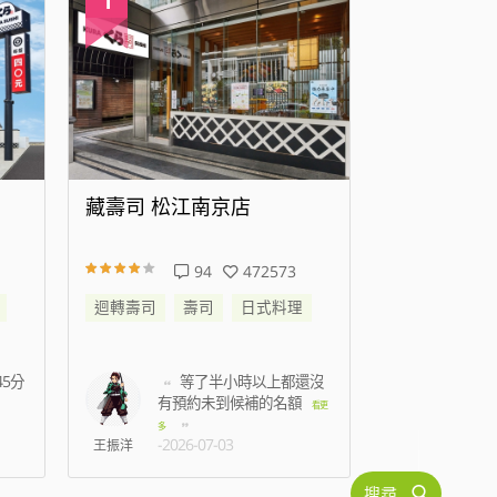
店
藏壽司 高雄時代大道店
藏
472573
138
344605
日式料理
迴轉壽司
壽司
日式料理
迴
小時以上都還沒
準備結帳時候蟑螂跑到
候補的名額
身上，2名店員只是默
看更
看更
多
-2026-07-15
C人
林孟
搜尋