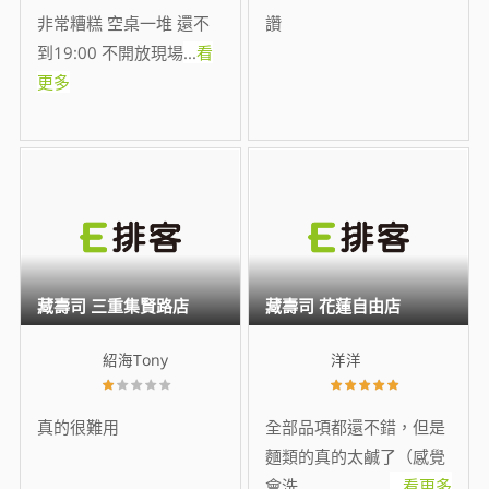
非常糟糕 空桌一堆 還不
讚
到19:00 不開放現場
...
看
更多
藏壽司 三重集賢路店
藏壽司 花蓮自由店
紹海Tony
洋洋
真的很難用
全部品項都還不錯，但是
麵類的真的太鹹了（感覺
會洗
...
看更多