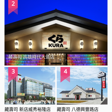
2
藏壽司 高雄時代大道店
3
4
藏壽司 新店威秀裕隆店
藏壽司 八德興豐路店