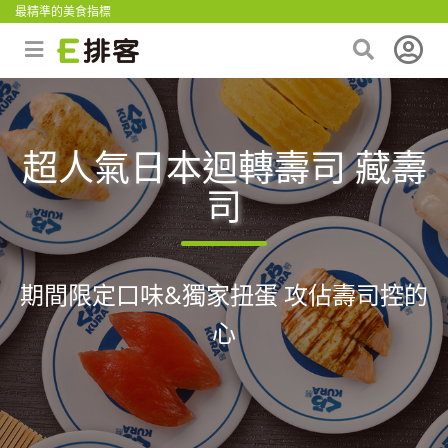
最精準的美食指標
超人氣日本迴轉壽司 藏壽
司
期間限定口味&獨家扭蛋 攻佔壽司控的
心