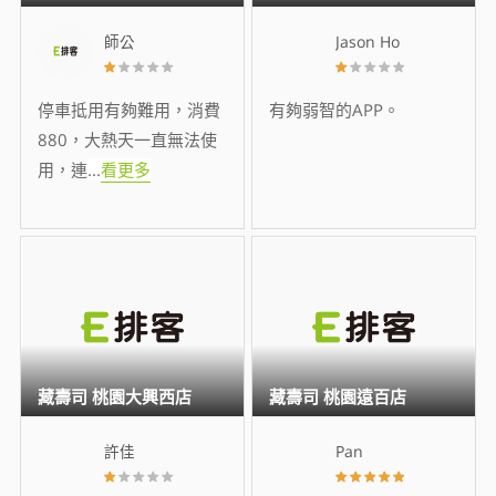
師公
Jason Ho
停車抵用有夠難用，消費
有夠弱智的APP。
880，大熱天一直無法使
用，連
...
看更多
藏壽司 桃園大興西店
藏壽司 桃園遠百店
許佳
Pan