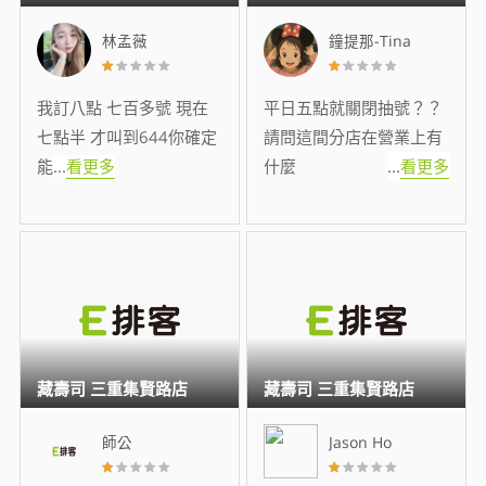
林孟薇
鐘提那-Tina
我訂八點 七百多號 現在
平日五點就關閉抽號？？
七點半 才叫到644你確定
請問這間分店在營業上有
能
...
看更多
什麼
...
看更多
藏壽司 三重集賢路店
藏壽司 三重集賢路店
師公
Jason Ho