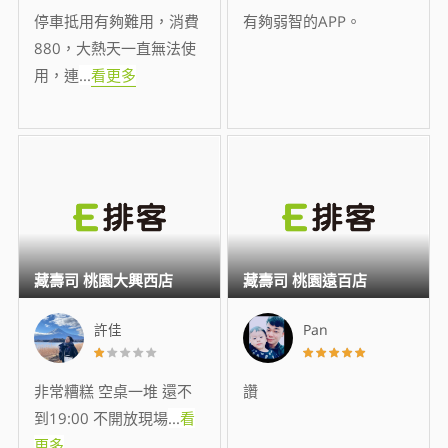
停車抵用有夠難用，消費
有夠弱智的APP。
880，大熱天一直無法使
用，連
...
看更多
藏壽司 桃園大興西店
藏壽司 桃園遠百店
許佳
Pan
非常糟糕 空桌一堆 還不
讚
到19:00 不開放現場
...
看
更多