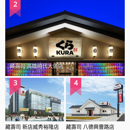
2
藏壽司 高雄時代大道店
3
4
藏壽司 新店威秀裕隆店
藏壽司 八德興豐路店