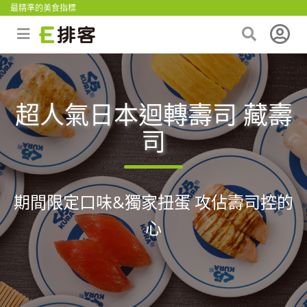
最精準的美食指標
超人氣日本迴轉壽司 藏壽
司
期間限定口味&獨家扭蛋 攻佔壽司控的
心