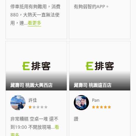
停車抵用有夠難用，消費
有夠弱智的APP。
880，大熱天一直無法使
用，連
...
看更多
藏壽司 桃園大興西店
藏壽司 桃園遠百店
許佳
Pan
非常糟糕 空桌一堆 還不
讚
到19:00 不開放現場
...
看
更多