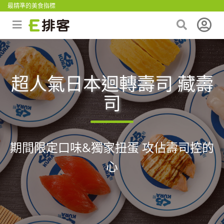
最精準的美食指標
超人氣日本迴轉壽司 藏壽
司
期間限定口味&獨家扭蛋 攻佔壽司控的
心