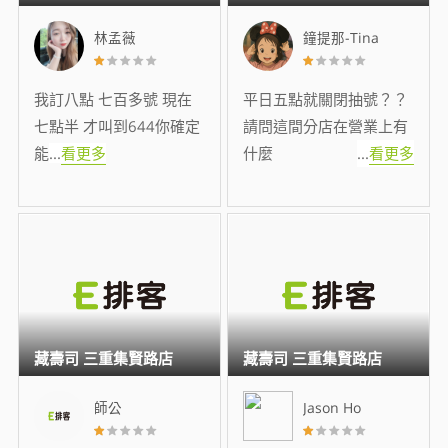
林孟薇
鐘提那-Tina
我訂八點 七百多號 現在
平日五點就關閉抽號？？
七點半 才叫到644你確定
請問這間分店在營業上有
能
...
看更多
什麼
...
看更多
藏壽司 三重集賢路店
藏壽司 三重集賢路店
師公
Jason Ho