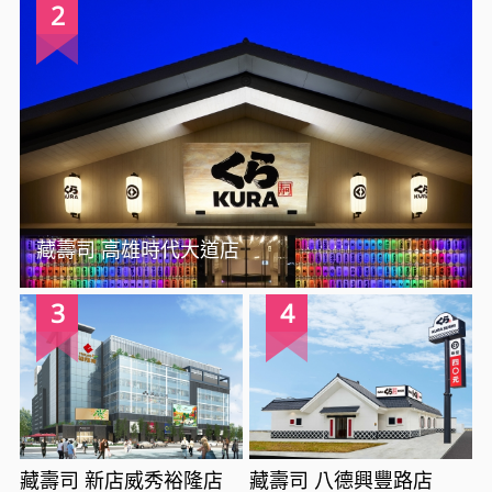
2
藏壽司 高雄時代大道店
3
4
藏壽司 新店威秀裕隆店
藏壽司 八德興豐路店