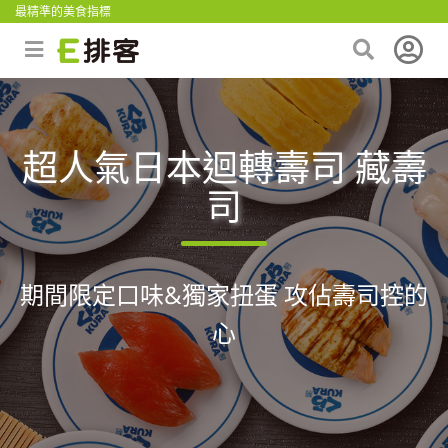
最精準的美食指標
超人氣日本迴轉壽司 藏壽
司
期間限定口味&獨家扭蛋 攻佔壽司控的
心