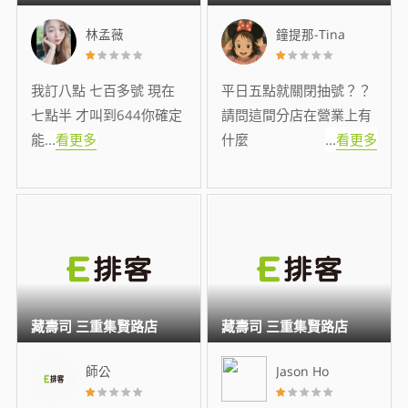
林孟薇
鐘提那-Tina
我訂八點 七百多號 現在
平日五點就關閉抽號？？
七點半 才叫到644你確定
請問這間分店在營業上有
能
...
看更多
什麼
...
看更多
藏壽司 三重集賢路店
藏壽司 三重集賢路店
師公
Jason Ho