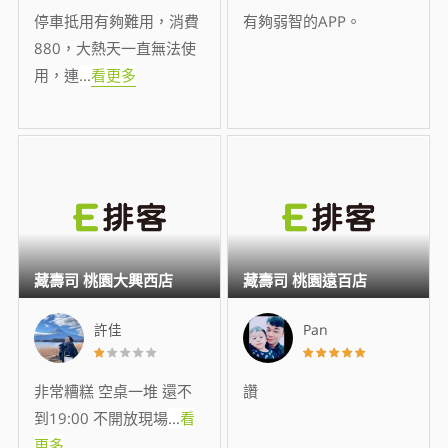
停車抵用有夠難用，消費
有夠弱智的APP。
880，大熱天一直無法使
用，連
...
看更多
藏壽司 桃園大興西店
藏壽司 桃園遠百店
許佳
Pan
非常糟糕 空桌一堆 還不
讚
到19:00 不開放現場
...
看
更多