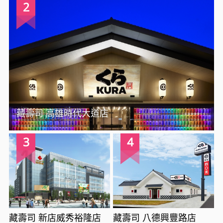
2
藏壽司 高雄時代大道店
3
4
藏壽司 新店威秀裕隆店
藏壽司 八德興豐路店