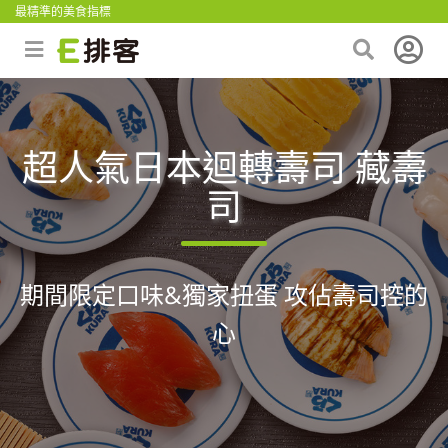
最精準的美食指標
超人氣日本迴轉壽司 藏壽
司
期間限定口味&獨家扭蛋 攻佔壽司控的
心