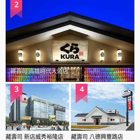
2
藏壽司 高雄時代大道店
3
4
藏壽司 新店威秀裕隆店
藏壽司 八德興豐路店