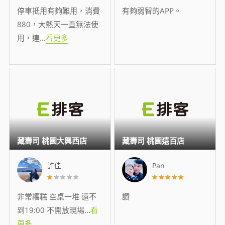
停車抵用有夠難用，消費
有夠弱智的APP。
880，大熱天一直無法使
用，連
...
看更多
藏壽司 桃園大興西店
藏壽司 桃園遠百店
許佳
Pan
非常糟糕 空桌一堆 還不
讚
到19:00 不開放現場
...
看
更多