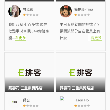
林孟薇
鐘提那-Tina
我訂八點 七百多號 現在
平日五點就關閉抽號？？
七點半 才叫到644你確定
請問這間分店在營業上有
能
...
看更多
什麼
...
看更多
藏壽司 三重集賢路店
藏壽司 三重集賢路店
師公
Jason Ho