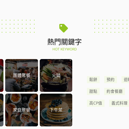
熱門關鍵字
HOT KEYWORD
團體聚餐
火鍋
鬆餅
預約
迴
甜點
約會餐廳
高CP值
義式料理
家庭聚餐
下午茶