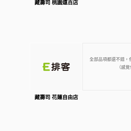
藏壽司 桃園遠百店
全部品項都還不錯，
（感覺
藏壽司 花蓮自由店