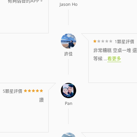
有夠弱智的APP。
Jason Ho
1顆星評價
非常糟糕 空桌一堆 還
許佳
等候
...
看更多
5顆星評價
讚
Pan