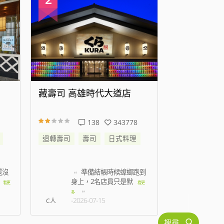
藏壽司 高雄時代大道店
藏壽司 新
138
343778
迴轉壽司
壽司
日式料理
迴轉壽司
還沒
準備結帳時候蟑螂跑到
叫
身上，2名店員只是默
都是
看更
看更
多
-2026-07-15
-2026
C人
搜尋