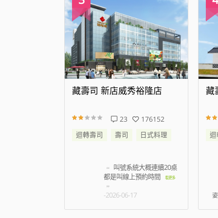
代大道店
藏壽司 新店威秀裕隆店
藏
343778
23
176152
日式料理
迴轉壽司
壽司
日式料理
迴
帳時候蟑螂跑到
叫號系統大概連續20桌
名店員只是默
都是叫線上預約時間
看更
看更多
5
-2026-06-17
姿