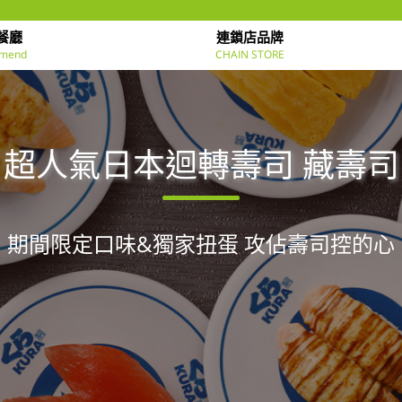
餐廳
連鎖店品牌
mend
CHAIN STORE
超人氣日本迴轉壽司 藏壽司
期間限定口味&獨家扭蛋 攻佔壽司控的心