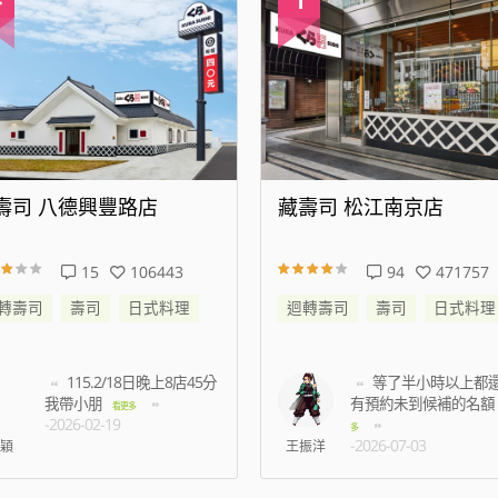
壽司 八德興豐路店
藏壽司 松江南京店
15
106443
94
471757
轉壽司
壽司
日式料理
迴轉壽司
壽司
日式料理
115.2/18日晚上8店45分
等了半小時以上都
我帶小朋
有預約未到候補的名額
看更多
-2026-02-19
多
-2026-07-03
穎
王振洋