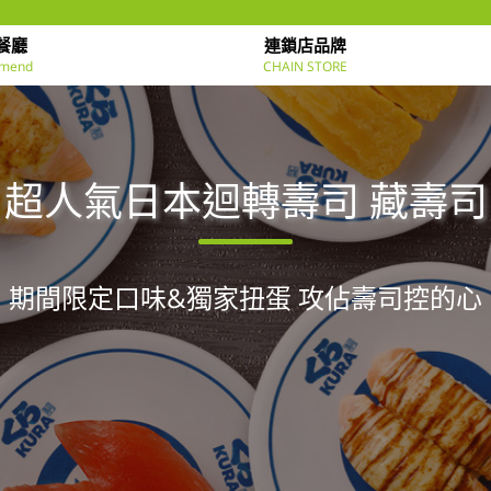
餐廳
連鎖店品牌
mend
CHAIN STORE
超人氣日本迴轉壽司 藏壽司
期間限定口味&獨家扭蛋 攻佔壽司控的心