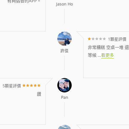
有夠弱智的APP。
Jason Ho
1顆星評價
非常糟糕 空桌一堆 還
許佳
等候
...
看更多
5顆星評價
讚
Pan