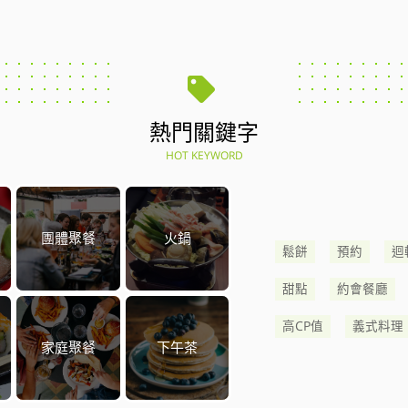
熱門關鍵字
HOT KEYWORD
團體聚餐
火鍋
鬆餅
預約
迴
甜點
約會餐廳
高CP值
義式料理
家庭聚餐
下午茶