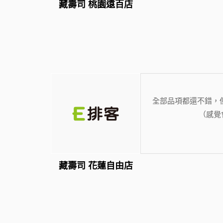
藏壽司 桃園遠百店
全部品項都還不錯，
（感覺
藏壽司 花蓮自由店