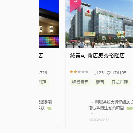
代大道店
藏壽司 新店威秀裕隆店
藏
343726
23
176105
日式料理
迴轉壽司
壽司
日式料理
迴
帳時候蟑螂跑到
叫號系統大概連續20桌
名店員只是默
都是叫線上預約時間
看更
看更多
5
-2026-06-17
姿