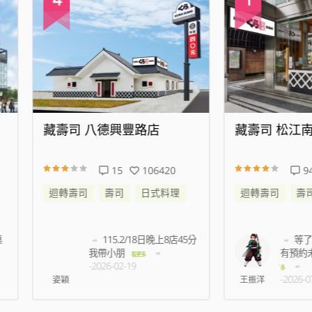
壽司 八德興豐路店
藏壽司 松江南京店
15
106420
94
471734
轉壽司
壽司
日式料理
迴轉壽司
壽司
日式料理
115.2/18日晚上8店45分
等了半小時以上都
我帶小朋
有預約未到候補的名額
看更多
-2026-02-19
多
-2026-07-03
穎
王振洋