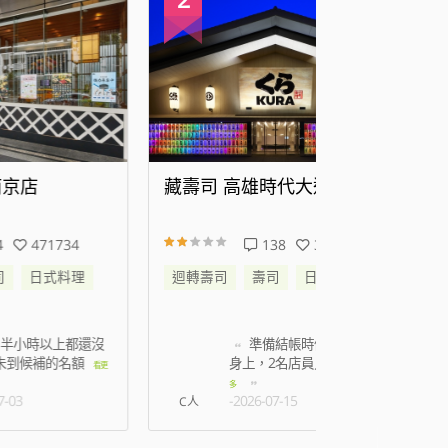
藏壽司 高雄時代大道店
藏壽司 新
138
343726
迴轉壽司
壽司
日式料理
迴轉壽司
還沒
準備結帳時候蟑螂跑到
叫
身上，2名店員只是默
都是
看更
看更
多
-2026-07-15
-2026
C人