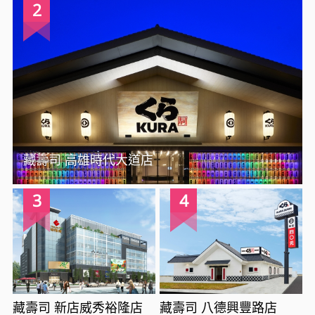
2
藏壽司 高雄時代大道店
3
4
藏壽司 新店威秀裕隆店
藏壽司 八德興豐路店