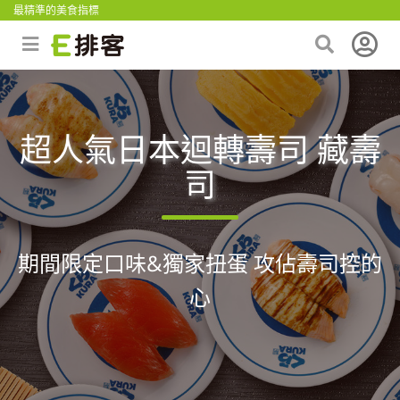
最精準的美食指標
超人氣日本迴轉壽司 藏壽
司
期間限定口味&獨家扭蛋 攻佔壽司控的
心