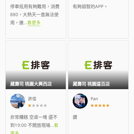
停車抵用有夠難用，消費
有夠弱智的APP。
880，大熱天一直無法使
用，連
...
看更多
藏壽司 桃園大興西店
藏壽司 桃園遠百店
許佳
Pan
非常糟糕 空桌一堆 還不
讚
到19:00 不開放現場
...
看
更多