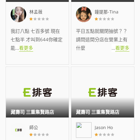
林孟薇
鐘提那-Tina
我訂八點 七百多號 現在
平日五點就關閉抽號？？
七點半 才叫到644你確定
請問這間分店在營業上有
能
...
看更多
什麼
...
看更多
藏壽司 三重集賢路店
藏壽司 三重集賢路店
師公
Jason Ho