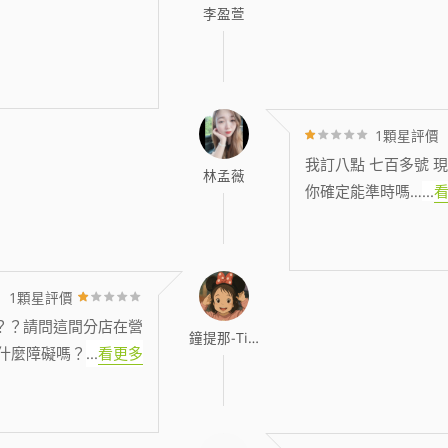
李盈萱
1顆星評價
我訂八點 七百多號 現
林孟薇
你確定能準時嗎…
...
1顆星評價
？？請問這間分店在營
鐘提那-Tina
什麼障礙嗎？
...
看更多