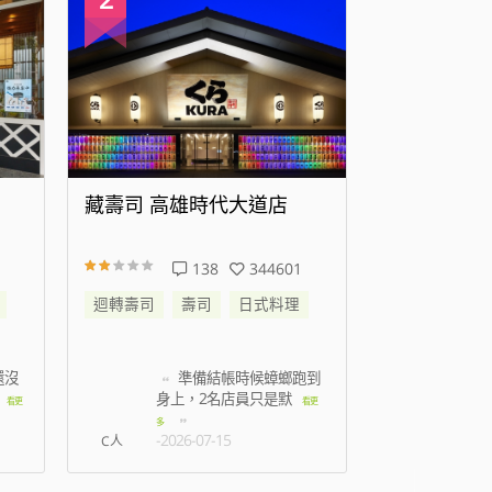
藏壽司 高雄時代大道店
藏壽司 新
138
344601
迴轉壽司
壽司
日式料理
迴轉壽司
還沒
準備結帳時候蟑螂跑到
我
身上，2名店員只是默
七點
看更
看更
-2026
多
-2026-07-15
C人
林孟薇