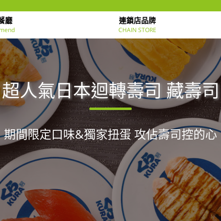
餐廳
連鎖店品牌
mend
CHAIN STORE
超人氣日本迴轉壽司 藏壽司
期間限定口味&獨家扭蛋 攻佔壽司控的心