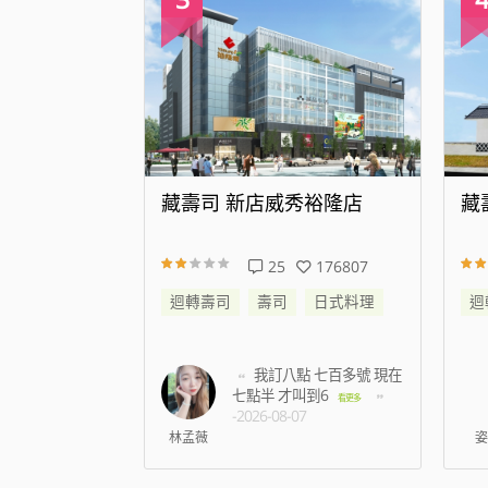
代大道店
藏壽司 新店威秀裕隆店
藏
344601
25
176807
日式料理
迴轉壽司
壽司
日式料理
迴
帳時候蟑螂跑到
我訂八點 七百多號 現在
名店員只是默
七點半 才叫到6
看更
看更多
-2026-08-07
5
林孟薇
姿