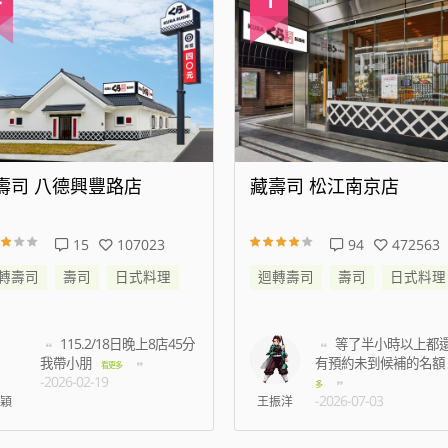
壽司 八德興豐路店
藏壽司 松江南京店
15
107023
94
472563
轉壽司
壽司
日式料理
迴轉壽司
壽司
日式料理
115.2/18日晚上8店45分
等了半小時以上都
我帶小朋
有預約未到候補的名額
看更多
-2026-02-19
多
-2026-07-03
穎
王振洋