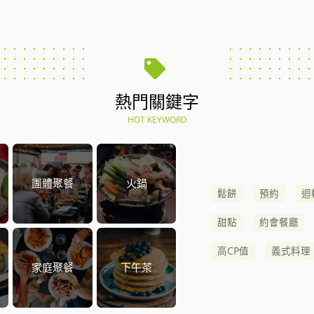
熱門關鍵字
HOT KEYWORD
團體聚餐
火鍋
鬆餅
預約
迴
甜點
約會餐廳
高CP值
義式料理
家庭聚餐
下午茶