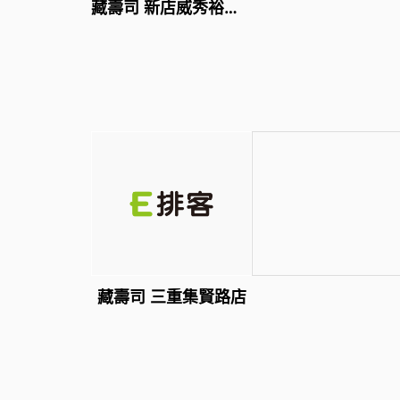
藏壽司 新店威秀裕隆店
藏壽司 三重集賢路店