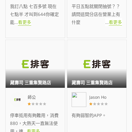
我訂八點 七百多號 現在
平日五點就關閉抽號？？
七點半 才叫到644你確定
請問這間分店在營業上有
能
...
看更多
什麼
...
看更多
藏壽司 三重集賢路店
藏壽司 三重集賢路店
師公
Jason Ho
停車抵用有夠難用，消費
有夠弱智的APP。
880，大熱天一直無法使
用，連
...
看更多