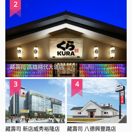
2
藏壽司 高雄時代大道店
3
4
藏壽司 新店威秀裕隆店
藏壽司 八德興豐路店