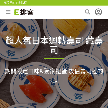
最精準的美食指標
超人氣日本迴轉壽司 藏壽
司
期間限定口味&獨家扭蛋 攻佔壽司控的
心