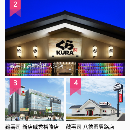
2
藏壽司 高雄時代大道店
3
4
藏壽司 新店威秀裕隆店
藏壽司 八德興豐路店