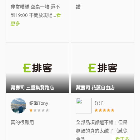
非常糟糕 空桌一堆 還不
讚
到19:00 不開放現場
...
看
更多
藏壽司 三重集賢路店
藏壽司 花蓮自由店
紹海Tony
洋洋
真的很難用
全部品項都還不錯，但是
麵類的真的太鹹了（感覺
會洗
...
看更多