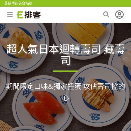
最精準的美食指標
超人氣日本迴轉壽司 藏壽
司
期間限定口味&獨家扭蛋 攻佔壽司控的
心