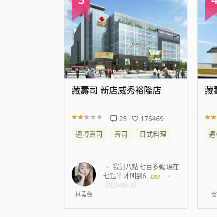
代大道店
藏壽司 新店威秀裕隆店
藏
344164
25
176469
日式料理
迴轉壽司
壽司
日式料理
迴
帳時候蟑螂跑到
我訂八點 七百多號 現在
名店員只是默
七點半 才叫到6
看更
看更多
-2026-08-07
5
林孟薇
姿