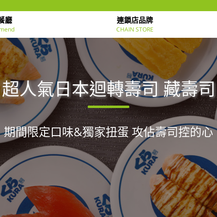
餐廳
連鎖店品牌
mend
CHAIN STORE
超人氣日本迴轉壽司 藏壽司
期間限定口味&獨家扭蛋 攻佔壽司控的心