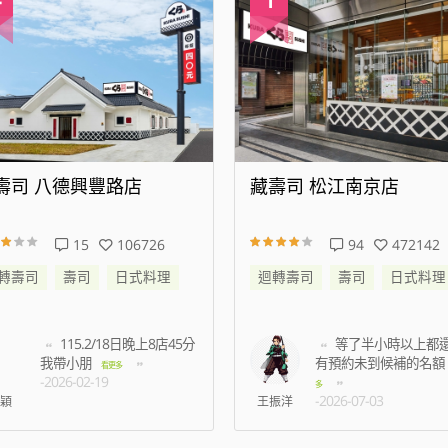
壽司 八德興豐路店
藏壽司 松江南京店
15
106726
94
472142
轉壽司
壽司
日式料理
迴轉壽司
壽司
日式料理
115.2/18日晚上8店45分
等了半小時以上都
我帶小朋
有預約未到候補的名額
看更多
-2026-02-19
多
-2026-07-03
穎
王振洋