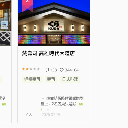
藏壽司 高雄時代大道店
藏壽司 新
138
344164
迴轉壽司
壽司
日式料理
迴轉壽司
還沒
準備結帳時候蟑螂跑到
我
身上，2名店員只是默
七點
看更
看更
-2026
多
-2026-07-15
C人
林孟薇