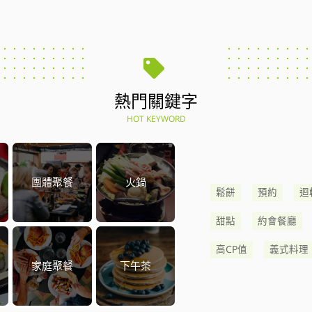
熱門關鍵字
HOT KEYWORD
團體聚餐
火鍋
鬆餅
預約
迴
甜點
約會餐廳
高CP值
義式料理
家庭聚餐
下午茶