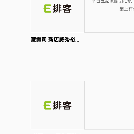
平日五點就關閉抽號
業上有
藏壽司 新店威秀裕隆店