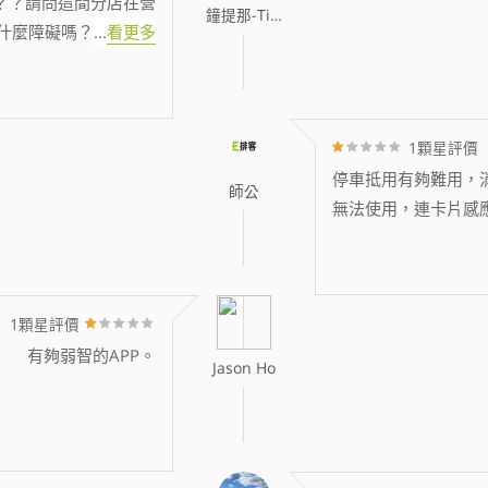
？？請問這間分店在營
鐘提那-Tina
什麼障礙嗎？
...
看更多
1顆星評價
停車抵用有夠難用，消
師公
無法使用，連卡片感
1顆星評價
有夠弱智的APP。
Jason Ho