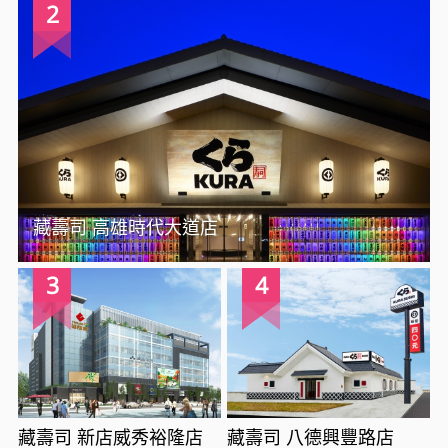
2
藏壽司 高雄時代大道店
3
4
藏壽司 新店威秀裕隆店
藏壽司 八德興豐路店