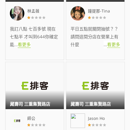
林孟薇
鐘提那-Tina
我訂八點 七百多號 現在
平日五點就關閉抽號？？
七點半 才叫到644你確定
請問這間分店在營業上有
能
...
看更多
什麼
...
看更多
藏壽司 三重集賢路店
藏壽司 三重集賢路店
師公
Jason Ho