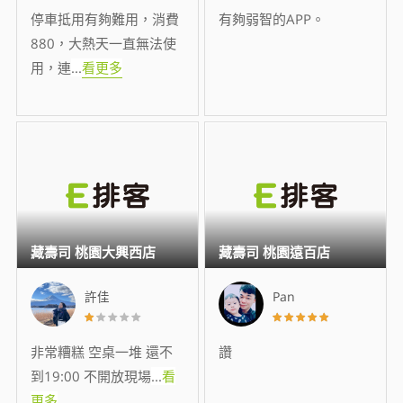
停車抵用有夠難用，消費
有夠弱智的APP。
880，大熱天一直無法使
用，連
...
看更多
藏壽司 桃園大興西店
藏壽司 桃園遠百店
許佳
Pan
非常糟糕 空桌一堆 還不
讚
到19:00 不開放現場
...
看
更多