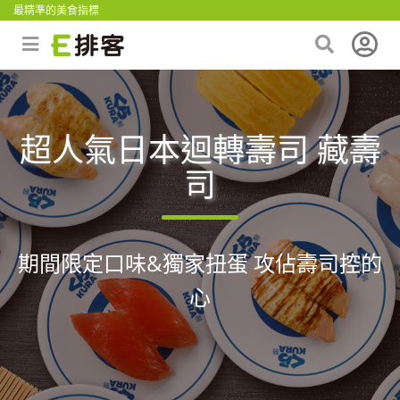
最精準的美食指標
超人氣日本迴轉壽司 藏壽
司
期間限定口味&獨家扭蛋 攻佔壽司控的
心