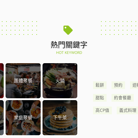
熱門關鍵字
HOT KEYWORD
團體聚餐
火鍋
鬆餅
預約
迴
甜點
約會餐廳
高CP值
義式料理
家庭聚餐
下午茶