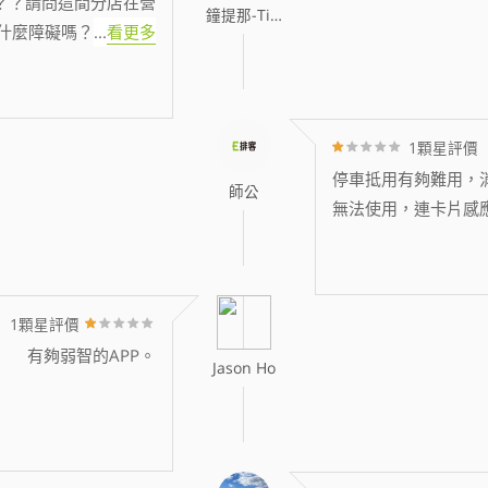
？？請問這間分店在營
鐘提那-Tina
什麼障礙嗎？
...
看更多
1顆星評價
停車抵用有夠難用，消
師公
無法使用，連卡片感
1顆星評價
有夠弱智的APP。
Jason Ho