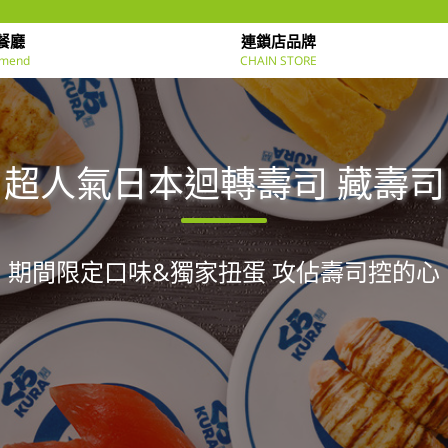
餐廳
連鎖店品牌
mend
CHAIN STORE
超人氣日本迴轉壽司 藏壽司
期間限定口味&獨家扭蛋 攻佔壽司控的心