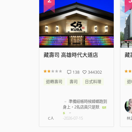
代大道店
藏壽司 新店威秀裕隆店
藏
344302
25
176609
日式料理
迴轉壽司
壽司
日式料理
迴
帳時候蟑螂跑到
我訂八點 七百多號 現在
名店員只是默
七點半 才叫到6
看更
看更多
-2026-08-07
5
林孟薇
姿