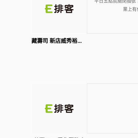
平日五點就關閉抽號
業上有
藏壽司 新店威秀裕隆店