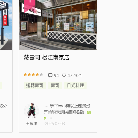
藏壽司 高雄時代大道店
藏壽司 新
138
344302
迴轉壽司
壽司
日式料理
迴轉壽司
還沒
準備結帳時候蟑螂跑到
我
身上，2名店員只是默
七點
看更
看更
-2026
多
-2026-07-15
C人
林孟薇