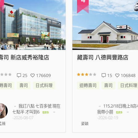
壽司 八德興豐路店
藏壽司 松江南京店
15
106848
94
472321
轉壽司
壽司
日式料理
迴轉壽司
壽司
日式料理
115.2/18日晚上8店45分
等了半小時以上都
我帶小朋
有預約未到候補的名額
看更多
-2026-02-19
多
-2026-07-03
穎
王振洋