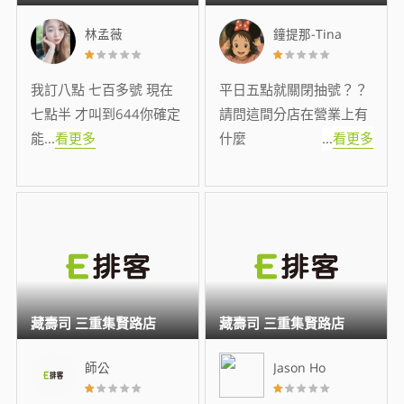
林孟薇
鐘提那-Tina
我訂八點 七百多號 現在
平日五點就關閉抽號？？
七點半 才叫到644你確定
請問這間分店在營業上有
能
...
看更多
什麼
...
看更多
藏壽司 三重集賢路店
藏壽司 三重集賢路店
師公
Jason Ho