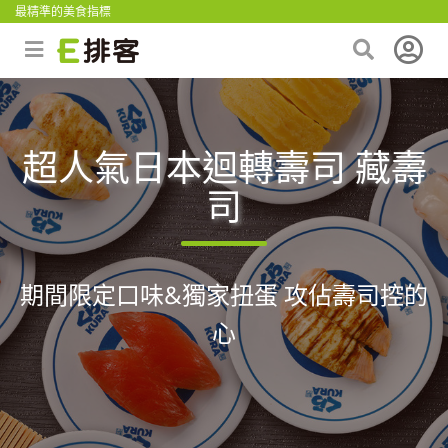
最精準的美食指標
超人氣日本迴轉壽司 藏壽
司
期間限定口味&獨家扭蛋 攻佔壽司控的
心