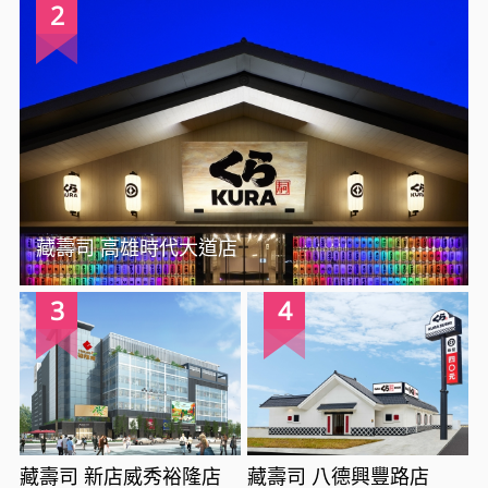
2
藏壽司 高雄時代大道店
3
4
藏壽司 新店威秀裕隆店
藏壽司 八德興豐路店