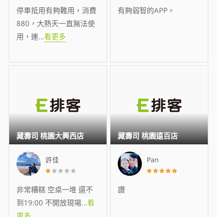
停車抵用有夠難用，消費
有夠弱智的APP。
880，大熱天一直無法使
用，連
...
看更多
藏壽司 桃園大興西店
藏壽司 桃園遠百店
許佳
Pan
非常糟糕 空桌一堆 還不
讚
到19:00 不開放現場
...
看
更多