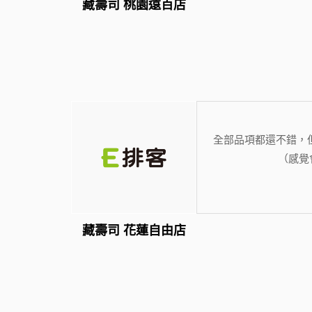
藏壽司 桃園遠百店
全部品項都還不錯，
（感覺
藏壽司 花蓮自由店