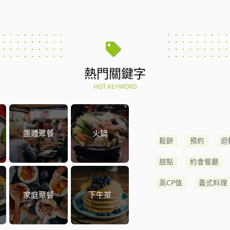
熱門關鍵字
HOT KEYWORD
團體聚餐
火鍋
鬆餅
預約
迴
甜點
約會餐廳
高CP值
義式料理
家庭聚餐
下午茶