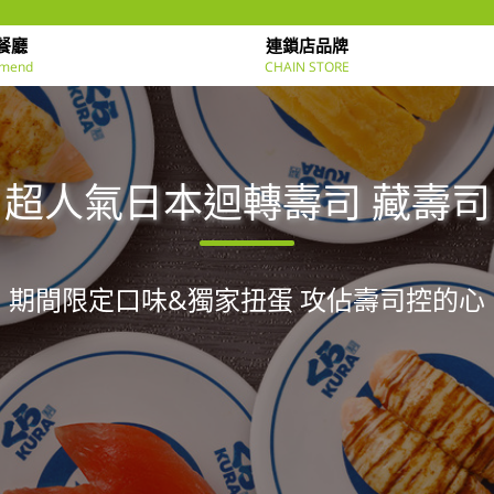
餐廳
連鎖店品牌
mend
CHAIN STORE
超人氣日本迴轉壽司 藏壽司
期間限定口味&獨家扭蛋 攻佔壽司控的心