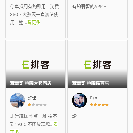
停車抵用有夠難用，消費
有夠弱智的APP。
880，大熱天一直無法使
用，連
...
看更多
藏壽司 桃園大興西店
藏壽司 桃園遠百店
許佳
Pan
非常糟糕 空桌一堆 還不
讚
到19:00 不開放現場
...
看
更多