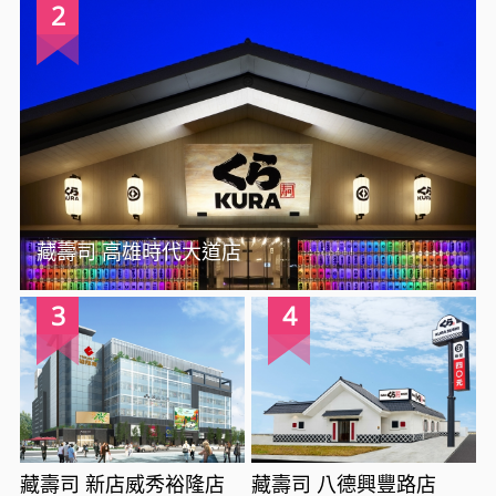
2
藏壽司 高雄時代大道店
3
4
藏壽司 新店威秀裕隆店
藏壽司 八德興豐路店