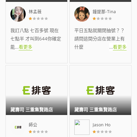
林孟薇
鐘提那-Tina
我訂八點 七百多號 現在
平日五點就關閉抽號？？
七點半 才叫到644你確定
請問這間分店在營業上有
能
...
看更多
什麼
...
看更多
藏壽司 三重集賢路店
藏壽司 三重集賢路店
師公
Jason Ho