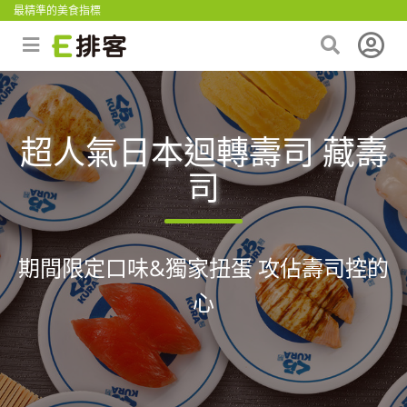
最精準的美食指標
超人氣日本迴轉壽司 藏壽
司
期間限定口味&獨家扭蛋 攻佔壽司控的
心