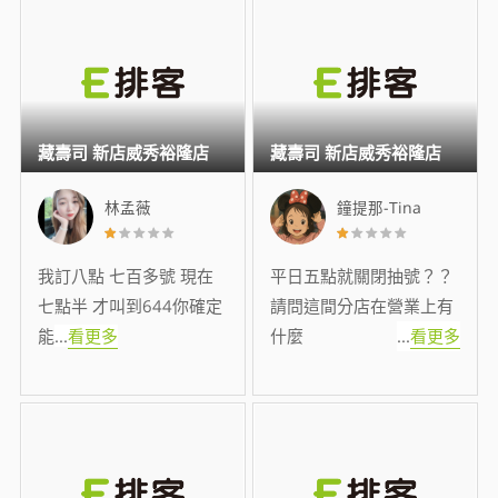
藏壽司 新店威秀裕隆店
藏壽司 新店威秀裕隆店
林孟薇
鐘提那-Tina
我訂八點 七百多號 現在
平日五點就關閉抽號？？
七點半 才叫到644你確定
請問這間分店在營業上有
能
...
看更多
什麼
...
看更多