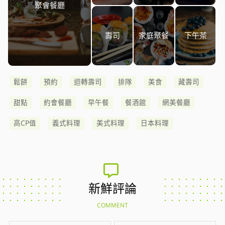
聚會餐廳
壽司
家庭聚餐
下午茶
鬆餅
預約
迴轉壽司
排隊
美食
藏壽司
甜點
約會餐廳
早午餐
餐酒館
網美餐廳
高CP值
義式料理
美式料理
日本料理
新鮮評論
COMMENT