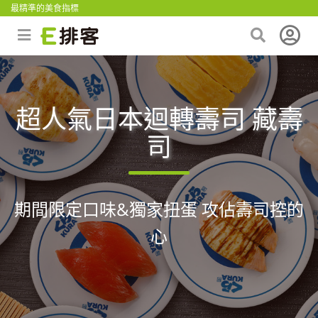
最精準的美食指標
超人氣日本迴轉壽司 藏壽
司
期間限定口味&獨家扭蛋 攻佔壽司控的
心