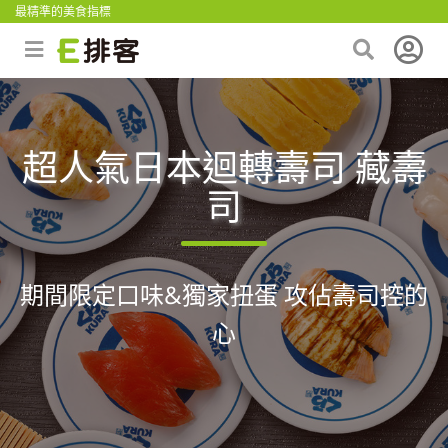
最精準的美食指標
超人氣日本迴轉壽司 藏壽
司
期間限定口味&獨家扭蛋 攻佔壽司控的
心