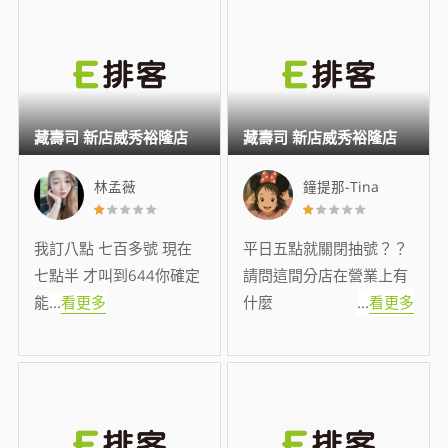
藏壽司 新店威秀裕隆店
藏壽司 新店威秀裕隆店
林孟薇
鐘提那-Tina
我訂八點 七百多號 現在
平日五點就關閉抽號？？
七點半 才叫到644你確定
請問這間分店在營業上有
能
...
看更多
什麼
...
看更多