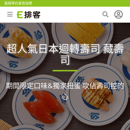
最精準的美食指標
超人氣日本迴轉壽司 藏壽
司
期間限定口味&獨家扭蛋 攻佔壽司控的
心