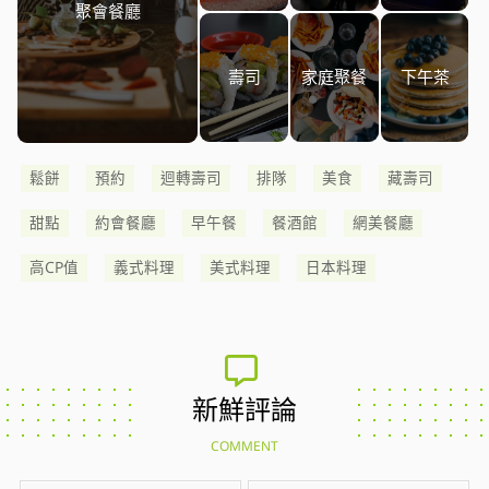
聚會餐廳
壽司
家庭聚餐
下午茶
鬆餅
預約
迴轉壽司
排隊
美食
藏壽司
甜點
約會餐廳
早午餐
餐酒館
網美餐廳
高CP值
義式料理
美式料理
日本料理
新鮮評論
COMMENT