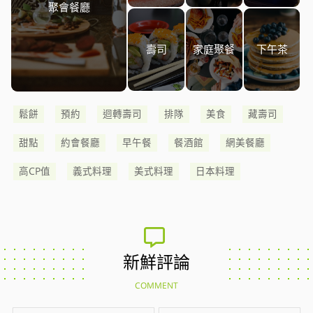
聚會餐廳
壽司
家庭聚餐
下午茶
鬆餅
預約
迴轉壽司
排隊
美食
藏壽司
甜點
約會餐廳
早午餐
餐酒館
網美餐廳
高CP值
義式料理
美式料理
日本料理
新鮮評論
COMMENT