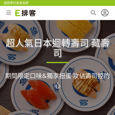
最精準的美食指標
超人氣日本迴轉壽司 藏壽
司
期間限定口味&獨家扭蛋 攻佔壽司控的
心