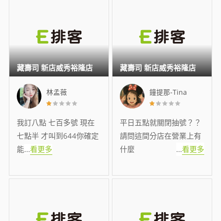
藏壽司 新店威秀裕隆店
藏壽司 新店威秀裕隆店
林孟薇
鐘提那-Tina
我訂八點 七百多號 現在
平日五點就關閉抽號？？
七點半 才叫到644你確定
請問這間分店在營業上有
能
...
看更多
什麼
...
看更多