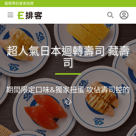
最精準的美食指標
超人氣日本迴轉壽司 藏壽
司
期間限定口味&獨家扭蛋 攻佔壽司控的
心