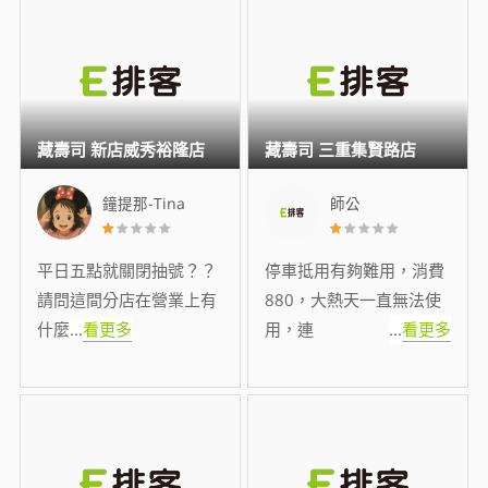
藏壽司 新店威秀裕隆店
藏壽司 三重集賢路店
鐘提那-Tina
師公
平日五點就關閉抽號？？
停車抵用有夠難用，消費
請問這間分店在營業上有
880，大熱天一直無法使
什麼
...
看更多
用，連
...
看更多