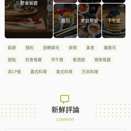
聚會餐廳
壽司
家庭聚餐
下午茶
鬆餅
預約
迴轉壽司
排隊
美食
藏壽司
甜點
約會餐廳
早午餐
餐酒館
網美餐廳
高CP值
義式料理
美式料理
日本料理
新鮮評論
COMMENT