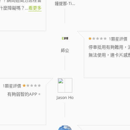
鐘提那-Tina
什麼障礙嗎？
...
看更多
1顆星評價
停車抵用有夠難用，消
師公
無法使用，連卡片感
1顆星評價
有夠弱智的APP。
Jason Ho