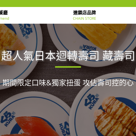
餐廳
連鎖店品牌
mend
CHAIN STORE
超人氣日本迴轉壽司 藏壽司
期間限定口味&獨家扭蛋 攻佔壽司控的心