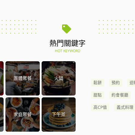
熱門關鍵字
HOT KEYWORD
團體聚餐
火鍋
鬆餅
預約
迴
甜點
約會餐廳
高CP值
義式料理
家庭聚餐
下午茶