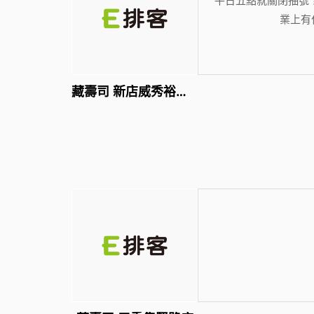
業上有
藏壽司 新店威秀裕隆店